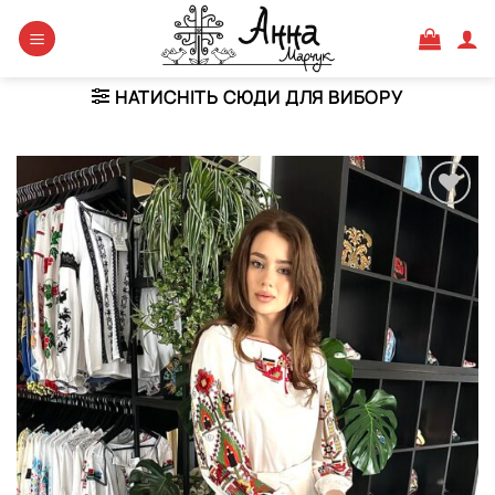
Skip
to
content
НАТИСНІТЬ СЮДИ ДЛЯ ВИБОРУ
Додати
виріб у
вибране