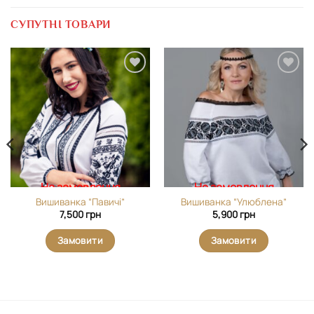
СУПУТНІ ТОВАРИ
Додати
Додати
виріб у
виріб у
вибране
вибране
На замовлення
На замовлення
Вишиванка “Павичі”
Вишиванка “Улюблена”
7,500
грн
5,900
грн
Замовити
Замовити