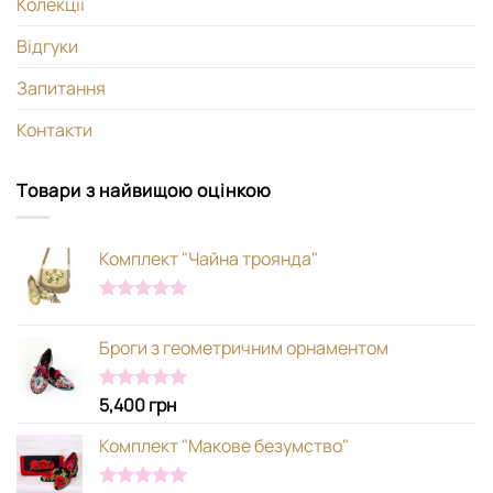
Колекції
Відгуки
Запитання
Контакти
Товари з найвищою оцінкою
Комплект "Чайна троянда"
Оцінено в
5.00
з 5
Броги з геометричним орнаментом
5,400
грн
Оцінено в
5.00
з 5
Комплект "Макове безумство"