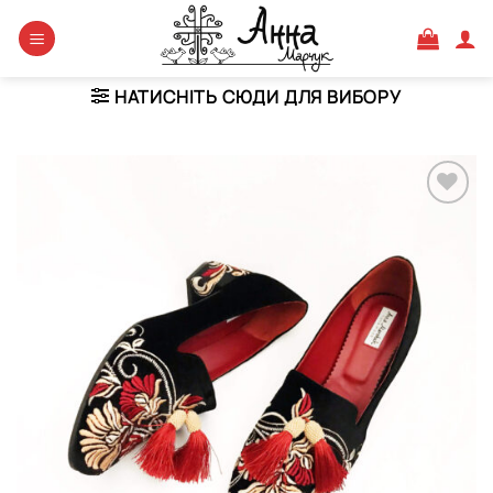
Skip
to
content
НАТИСНІТЬ СЮДИ ДЛЯ ВИБОРУ
Додати
виріб у
вибране