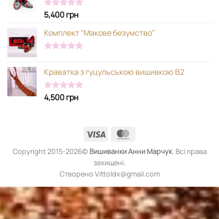
5,400
грн
Оцінено в
5.00
з 5
Комплект "Макове безумство"
Оцінено в
5.00
з 5
Краватка з гуцульською вишивкою В2
4,500
грн
Оцінено в
5.00
з 5
Visa
MasterCard
Copyright 2015-2026©
Вишиванки
Анни Марчук
. Всі права
захищені.
Створено Vittoldx@gmail.com