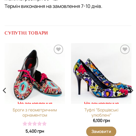
Термін виконання на замовлення 7-10 днів.
СУПУТНІ ТОВАРИ
Додати
Додати
виріб у
виріб у
вибране
вибране
На замовлення
На замовлення
Броги з геометричним
Туфлі “Борщівські
орнаментом
улюблені”
6,100
грн
Оцінено в
5,400
грн
Замовити
5
з 5