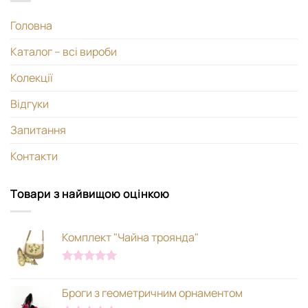
Головна
Каталог – всі вироби
Колекції
Відгуки
Запитання
Контакти
Товари з найвищою оцінкою
Комплект "Чайна троянда"
Оцінено в
5.00
з 5
Броги з геометричним орнаментом