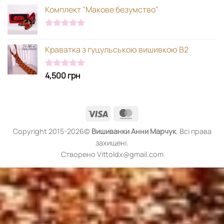
Комплект "Макове безумство"
Оцінено в
5.00
з 5
Краватка з гуцульською вишивкою В2
4,500
грн
Оцінено в
5.00
з 5
Visa
MasterCard
Copyright 2015-2026©
Вишиванки
Анни Марчук
. Всі права
захищені.
Створено Vittoldx@gmail.com