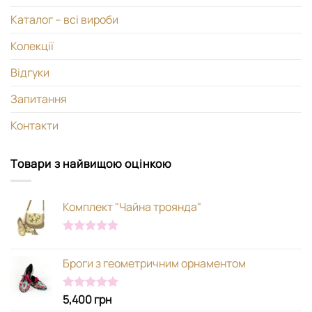
Каталог – всі вироби
Колекції
Відгуки
Запитання
Контакти
Товари з найвищою оцінкою
Комплект "Чайна троянда"
Оцінено в
5.00
з 5
Броги з геометричним орнаментом
5,400
грн
Оцінено в
5.00
з 5