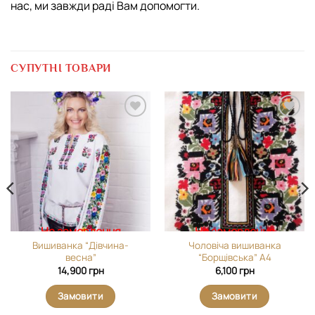
нас, ми завжди раді Вам допомогти.
СУПУТНІ ТОВАРИ
Додати
Додати
виріб у
виріб у
вибране
вибране
На замовлення
На замовлення
Вишиванка “Дівчина-
Чоловіча вишиванка
весна”
“Борщівська” А4
14,900
грн
6,100
грн
Замовити
Замовити