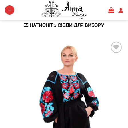
Skip
to
content
НАТИСНІТЬ СЮДИ ДЛЯ ВИБОРУ
Додати
виріб у
вибране