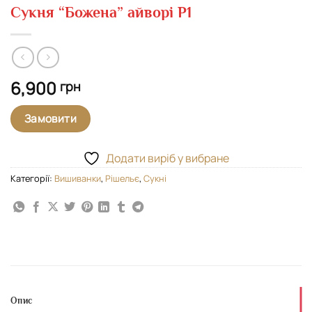
Сукня “Божена” айворі Р1
6,900
грн
Замовити
Додати виріб у вибране
Категорії:
Вишиванки
,
Рішельє
,
Сукні
Опис