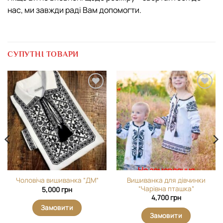
нас, ми завжди раді Вам допомогти.
СУПУТНІ ТОВАРИ
Додати
Додати
виріб у
виріб у
вибране
вибране
На замовлення
Вишиванка для дівчинки
Чоловіча вишиванка “ДМ”
“Чарівна пташка”
5,000
грн
4,700
грн
Замовити
Замовити