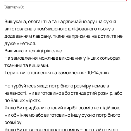
Відгуки (0)
Вишукана, елегантна та надзвичайно зручна сукня
виготовлена з пом’якшеного шліфованого льону з
додаванням лавсану, тканина приємна на дотик та не
дуже мнеться.
Вишивка в техніці рішельє.
На замовлення можливе виконання у інших кольорах
тканини та вишивки.
Термін виготовлення на замовлення- 10-14 днів.
Не турбуйтесь якщо потрібного розміру немає в
наявності, ми виготовимо або стандартий розмір, або
по Ваших мірках.
Якщо Ви придбали готовий виріб і розмір не підійшов,
ми обміняємо або виготовимо іншу cукню потрібного
розміру.
Якщо Ви не впевнені щодо розміру – звертайтеся до