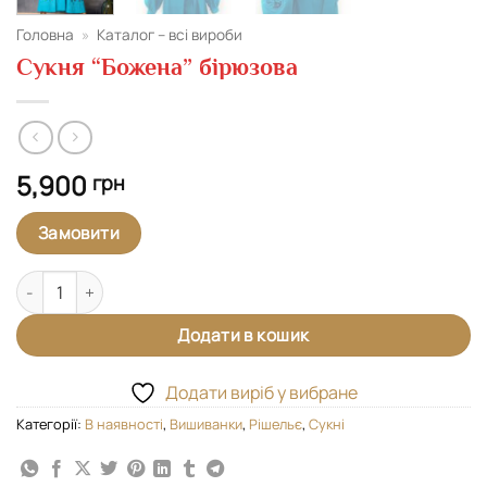
Головна
»
Каталог – всі вироби
Сукня “Божена” бірюзова
5,900
грн
Замовити
Сукня "Божена" бірюзова кількість
Додати в кошик
Додати виріб у вибране
Категорії:
В наявності
,
Вишиванки
,
Рішельє
,
Сукні