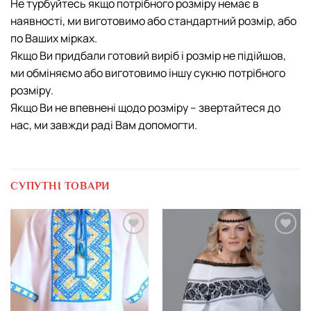
Не турбуйтесь якщо потрібного розміру немає в
наявності, ми виготовимо або стандартний розмір, або
по Ваших мірках.
Якщо Ви придбали готовий виріб і розмір не підійшов,
ми обміняємо або виготовимо іншу cукню потрібного
розміру.
Якщо Ви не впевнені щодо розміру – звертайтеся до
нас, ми завжди раді Вам допомогти.
СУПУТНІ ТОВАРИ
Додати
Додати
виріб у
виріб у
вибране
вибране