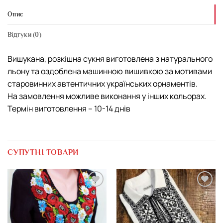
Опис
Відгуки (0)
Вишукана, розкішна сукня виготовлена з натурального
льону та оздоблена машинною вишивкою за мотивами
старовинних автентичних українських орнаментів.
На замовлення можливе виконання у інших кольорах.
Термін виготовлення – 10-14 днів
СУПУТНІ ТОВАРИ
Додати
Додати
виріб у
виріб у
вибране
вибране