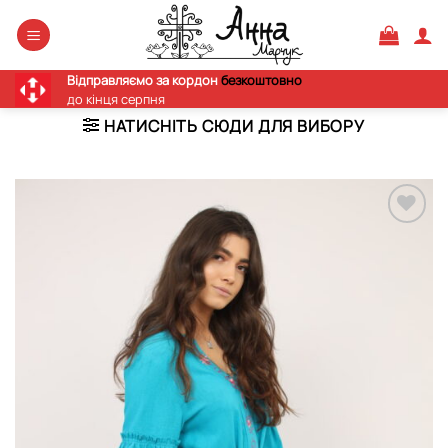
Skip
to
content
Відправляємо за кордон
безкоштовно
до кінця серпня
НАТИСНІТЬ СЮДИ ДЛЯ ВИБОРУ
Додати
виріб у
вибране