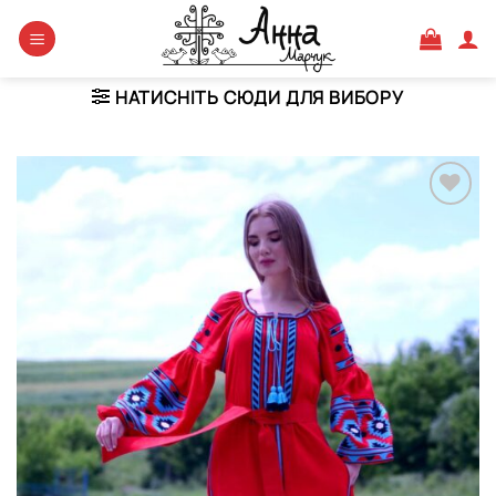
Skip
to
content
НАТИСНІТЬ СЮДИ ДЛЯ ВИБОРУ
Додати
виріб у
вибране