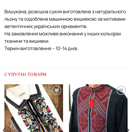
Вишукана, розкішна сукня виготовлена з натурального
льону та оздоблена машинною вишивкою за мотивами
автентичних українських орнаментів.
На замовлення можливе виконання у інших кольорах
тканини та вишивки.
Термін виготовлення – 10-14 днів.
СУПУТНІ ТОВАРИ
Додати
Додати
виріб у
виріб у
вибране
вибране