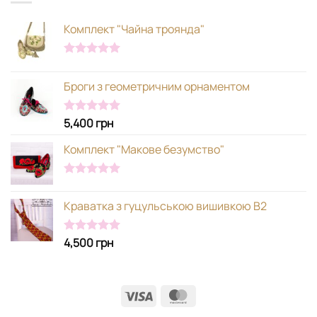
Комплект "Чайна троянда"
Оцінено в
5.00
з 5
Броги з геометричним орнаментом
5,400
грн
Оцінено в
5.00
з 5
Комплект "Макове безумство"
Оцінено в
5.00
з 5
Краватка з гуцульською вишивкою В2
4,500
грн
Оцінено в
5.00
з 5
Visa
MasterCard