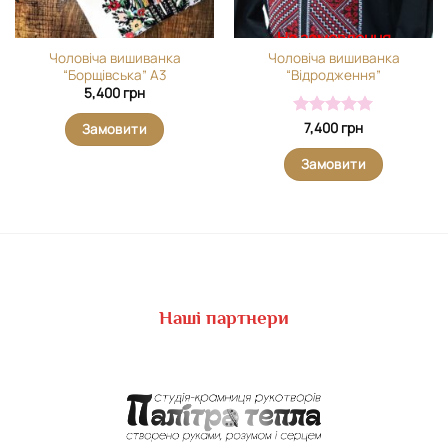
На замовлення
Чоловіча вишиванка
Чоловіча вишиванка
“Борщівська” А3
“Відродження”
5,400
грн
Оцінено в
7,400
грн
Замовити
5
з 5
Замовити
Наші партнери