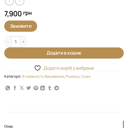
7,900
грн
Замовити
Сукня "Рішельє" святкова біла кількість
Додати в кошик
Додати виріб у вибране
Категорії:
В наявності
,
Вишиванки
,
Рішельє
,
Сукні
Опис