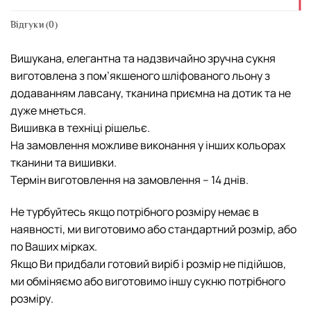
Відгуки (0)
Вишукана, елегантна та надзвичайно зручна сукня
виготовлена з пом’якшеного шліфованого льону з
додаванням лавсану, тканина приємна на дотик та не
дуже мнеться.
Вишивка в техніці рішельє.
На замовлення можливе виконання у інших кольорах
тканини та вишивки.
Термін виготовлення на замовлення – 14 днів.
Не турбуйтесь якщо потрібного розміру немає в
наявності, ми виготовимо або стандартний розмір, або
по Ваших мірках.
Якщо Ви придбали готовий виріб і розмір не підійшов,
ми обміняємо або виготовимо іншу cукню потрібного
розміру.