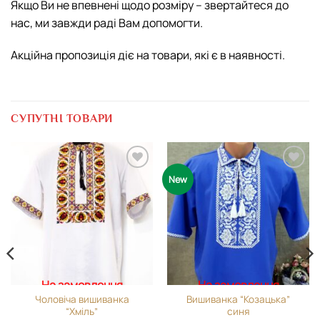
Якщо Ви не впевнені щодо розміру – звертайтеся до
нас, ми завжди раді Вам допомогти.
Акційна пропозиція діє на товари, які є в наявності.
СУПУТНІ ТОВАРИ
Додати
Додати
New
виріб у
виріб у
вибране
вибране
На замовлення
На замовлення
Чоловіча вишиванка
Вишиванка “Козацька”
“Хміль”
синя