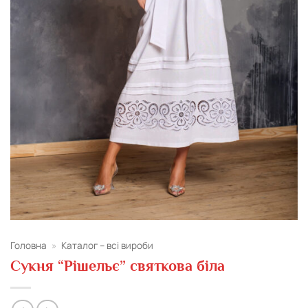
Головна
»
Каталог – всі вироби
Сукня “Рішельє” святкова біла