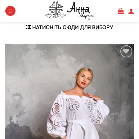
Skip
to
content
НАТИСНІТЬ СЮДИ ДЛЯ ВИБОРУ
Додати
виріб у
вибране