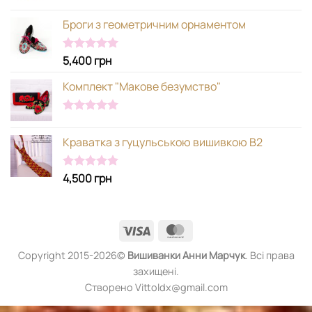
Оцінено в
5.00
з 5
Броги з геометричним орнаментом
5,400
грн
Оцінено в
5.00
з 5
Комплект "Макове безумство"
Оцінено в
5.00
з 5
Краватка з гуцульською вишивкою В2
4,500
грн
Оцінено в
5.00
з 5
Visa
MasterCard
Copyright 2015-2026©
Вишиванки
Анни Марчук
. Всі права
захищені.
Створено Vittoldx@gmail.com