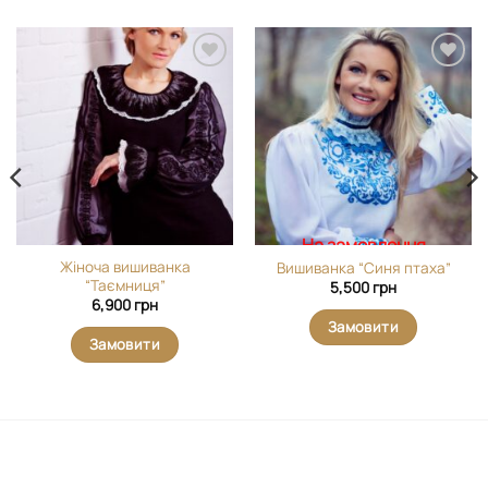
Додати
Додати
виріб у
виріб у
вибране
вибране
На замовлення
Жіноча вишиванка
Вишиванка “Синя птаха”
“Таємниця”
5,500
грн
6,900
грн
Замовити
Замовити