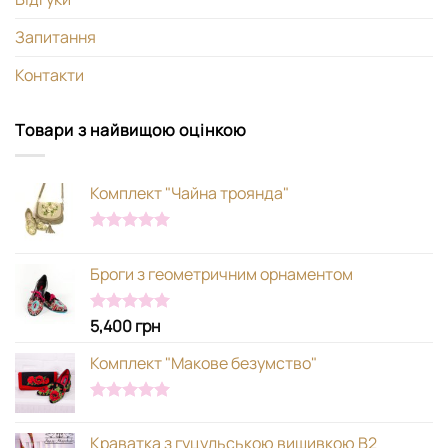
Запитання
Контакти
Товари з найвищою оцінкою
Комплект "Чайна троянда"
Оцінено в
5.00
з 5
Броги з геометричним орнаментом
5,400
грн
Оцінено в
5.00
з 5
Комплект "Макове безумство"
Оцінено в
5.00
з 5
Краватка з гуцульською вишивкою В2