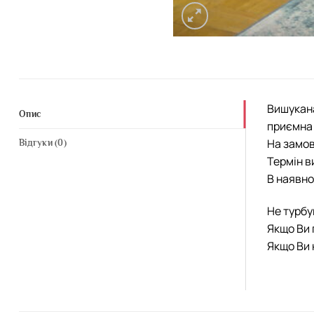
Вишукана
Опис
приємна 
На замов
Відгуки (0)
Термін в
В наявно
Не турбу
Якщо Ви 
Якщо Ви 