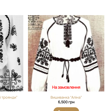
Додати
Додати
виріб у
виріб у
вибране
вибране
На замовлення
і троянди”
Вишиванка “Аліна”
6,500
грн