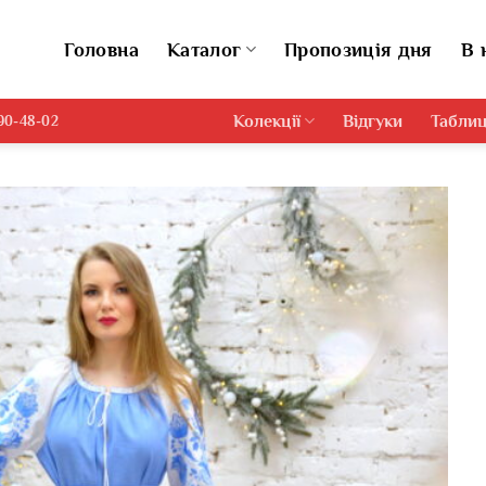
Головна
Каталог
Пропозиція дня
В 
Колекції
Відгуки
Таблиц
690-48-02
Додати
виріб у
вибране