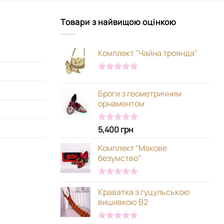
Товари з найвищою оцінкою
Комплект "Чайна троянда"
Оцінено в
5.00
з 5
Броги з геометричним
орнаментом
5,400
грн
Оцінено в
5.00
з 5
Комплект "Макове
безумство"
Оцінено в
Краватка з гуцульською
5.00
з 5
вишивкою В2