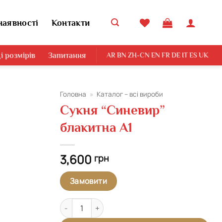
наявності
Контакти
і розмірів
Запитання
AR
BN
ZH-CN
EN
FR
DE
IT
ES
UK
Головна
»
Каталог – всі вироби
Сукня “Синевир”
блакитна А1
3,600
грн
Замовити
Сукня "Синевир" блакитна А1 кількість