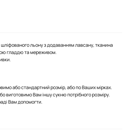
 шліфованого льону з додаванням лавсану, тканина
кою гладдю та мереживом.
ивки.
овимо або стандартний розмір, або по Ваших мірках.
або виготовимо Вам іншу cукню потрібного розміру.
раді Вам допомогти.