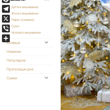
Pinterest
Дитячі вишиванки
Жіночі вишиванки
Telegram
Парні (сімейні)
X
Сукні
Чоловічі вишиванки
Viber
Колекціі
Поділитися
Новинки
Популярне
Пропозиція дня
Сумки