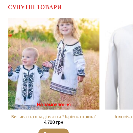
СУПУТНІ ТОВАРИ
Додати
виріб у
вибране
На замовлення
Вишиванка для дівчинки “Чарівна пташка”
Чоловіча
4,700
грн