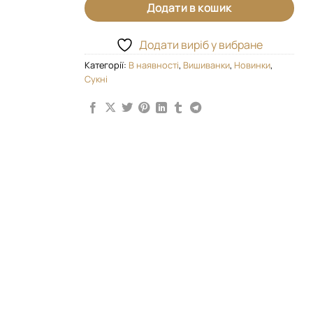
Додати в кошик
Додати виріб у вибране
Категорії:
В наявності
,
Вишиванки
,
Новинки
,
Сукні