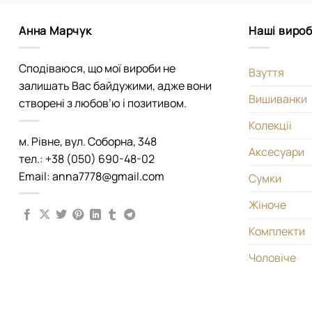
Анна Марчук
Наші виро
Сподіваюся, що мої вироби не
Взуття
залишать Вас байдужими, адже вони
Вишиванки
створені з любов’ю і позитивом.
Колекціі
м. Рівне, вул. Соборна, 348
Аксесуари
тел.: +38 (050) 690-48-02
Email: anna7778@gmail.com
Сумки
Жіноче
Комплекти
Чоловіче