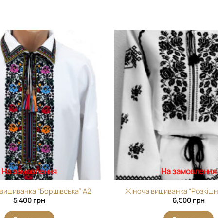
Додати
виріб у
вибране
На замовлення
На замовлення
 вишиванка “Борщівська” А2
Жіноча вишиванка “Розкішн
5,400
грн
6,500
грн