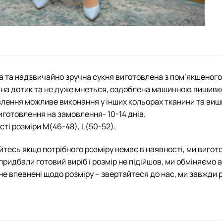
 та надзвичайно зручна сукня виготовлена з пом’якшеного
на дотик та не дуже мнеться, оздоблена машинною вишив
лення можливе виконання у інших кольорах тканини та виш
иготовлення на замовлення- 10-14 днів.
сті розміри М(46-48), L(50-52).
йтесь якщо потрібного розміру немає в наявності, ми вигот
придбали готовий виріб і розмір не підійшов, ми обміняємо 
не впевнені щодо розміру – звертайтеся до нас, ми завжди 