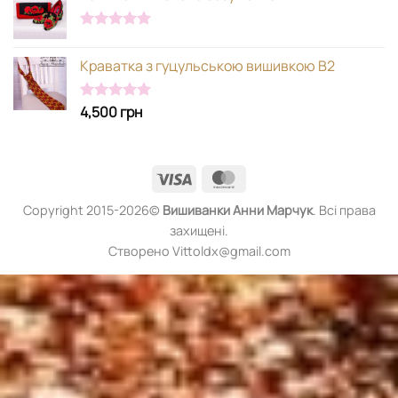
Оцінено в
5.00
з 5
Краватка з гуцульською вишивкою В2
4,500
грн
Оцінено в
5.00
з 5
Visa
MasterCard
Copyright 2015-2026©
Вишиванки
Анни Марчук
. Всі права
захищені.
Створено Vittoldx@gmail.com