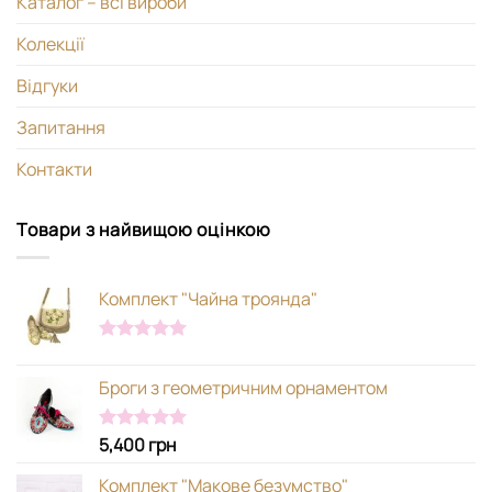
Каталог – всі вироби
Колекції
Відгуки
Запитання
Контакти
Товари з найвищою оцінкою
Комплект "Чайна троянда"
Оцінено в
5.00
з 5
Броги з геометричним орнаментом
5,400
грн
Оцінено в
5.00
з 5
Комплект "Макове безумство"