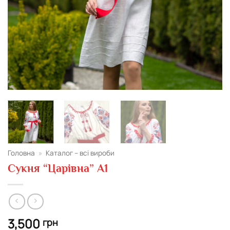
Головна
»
Каталог – всі вироби
Сукня “Царівна” А1
3,500
грн