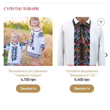
СУПУТНІ ТОВАРИ
Додати
Додати
виріб у
виріб у
вибране
вибране
На замовлення
На замовлення
Вишиванка для дівчинки
Чоловіча вишиванка
“Чарівна пташка”
“Борщівська” А2
4,700
грн
5,400
грн
Замовити
Замовити