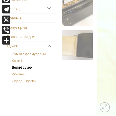
Pinterest
Колекціі
Telegram
Новинки
Популярне
X
Пропозиція дня
Viber
Сумки
Поділитися
Cумки з фермуарами
Kлатчі
Великі сумки
Рюкзаки
Середні сумки