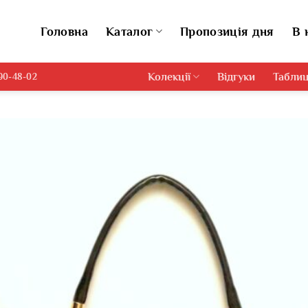
Головна
Каталог
Пропозиція дня
В 
Колекції
Відгуки
Таблиц
690-48-02