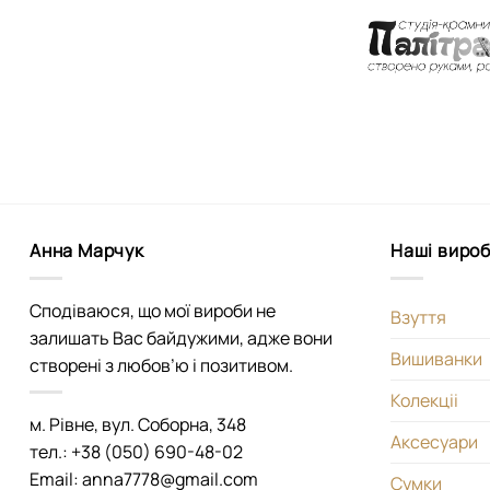
Анна Марчук
Наші виро
Сподіваюся, що мої вироби не
Взуття
залишать Вас байдужими, адже вони
Вишиванки
створені з любов’ю і позитивом.
Колекціі
м. Рівне, вул. Соборна, 348
Аксесуари
тел.: +38 (050) 690-48-02
Email: anna7778@gmail.com
Сумки