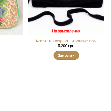
На замовлення
Клатч з монохромним орнаментом
3,200
грн
Замовити