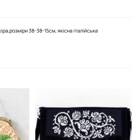
ра,розміри 38-38-15см, якісна італійська
Додати
Додати
виріб у
виріб у
вибране
вибране