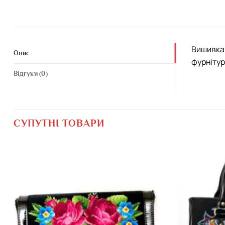
Вишивка 
Опис
фурнітур
Відгуки (0)
СУПУТНІ ТОВАРИ
Додати
виріб у
вибране