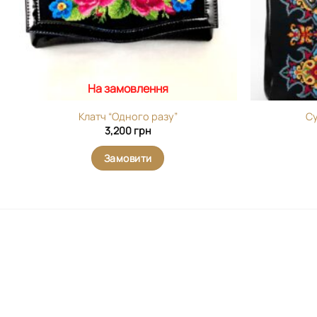
На замовлення
Клатч “Одного разу”
Су
3,200
грн
Замовити