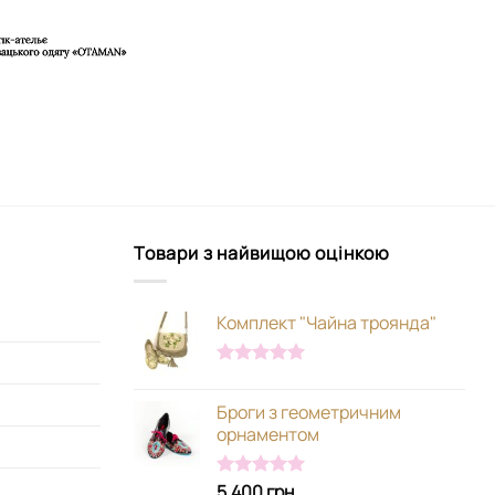
Товари з найвищою оцінкою
Комплект "Чайна троянда"
Оцінено в
5.00
з 5
Броги з геометричним
орнаментом
5,400
грн
Оцінено в