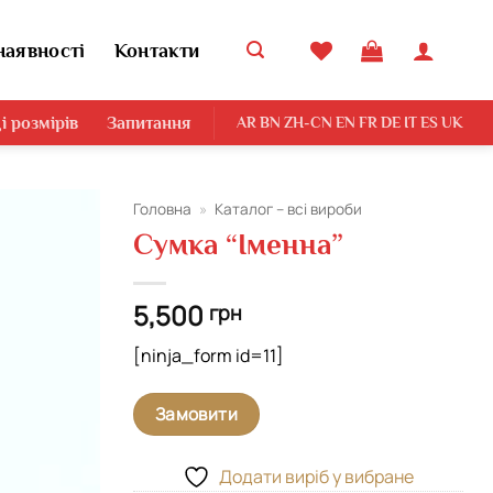
наявності
Контакти
і розмірів
Запитання
AR
BN
ZH-CN
EN
FR
DE
IT
ES
UK
Головна
»
Каталог – всі вироби
Сумка “Іменна”
Додати
виріб у
вибране
5,500
грн
[ninja_form id=11]
Замовити
Додати виріб у вибране