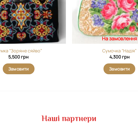
На замовлення
мка “Зоряне сяйво”
Сумочка “Надія”
5,500
грн
4,300
грн
Замовити
Замовити
Наші партнери