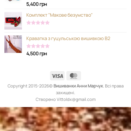
5,400
грн
Оцінено в
5.00
з 5
Комплект "Макове безумство"
Оцінено в
5.00
з 5
Краватка з гуцульською вишивкою В2
4,500
грн
Оцінено в
5.00
з 5
Visa
MasterCard
Copyright 2015-2026©
Вишиванки
Анни Марчук
. Всі права
захищені.
Створено Vittoldx@gmail.com