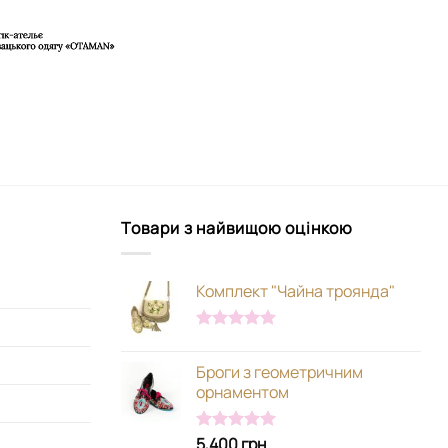
Товари з найвищою оцінкою
Комплект "Чайна троянда"
Оцінено в
5.00
з 5
Броги з геометричним
орнаментом
5,400
грн
Оцінено в