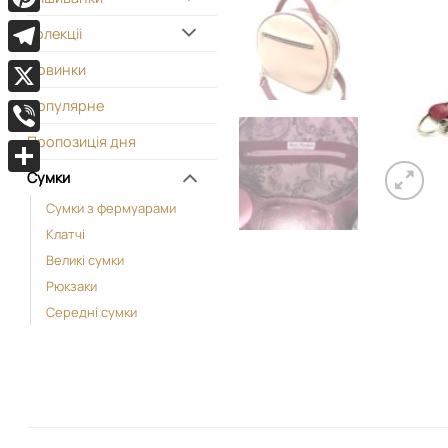
Pinterest
Колекціі
Telegram
Новинки
Популярне
X
Пропозиція дня
Viber
Сумки
Поділитися
Cумки з фермуарами
Kлатчі
Великі сумки
Рюкзаки
Середні сумки