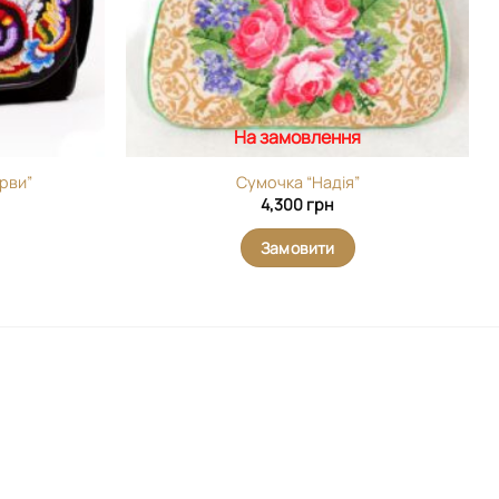
На замовлення
рви”
Сумочка “Надія”
4,300
грн
Замовити