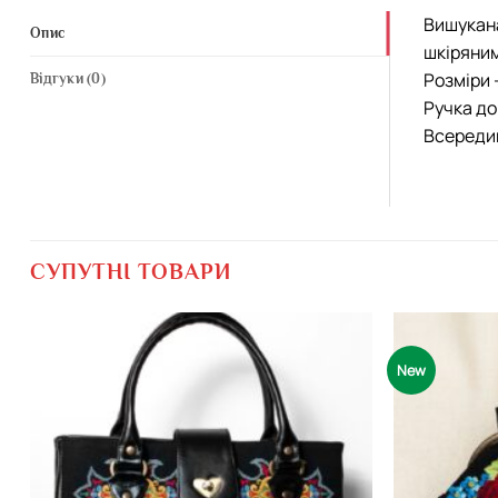
Вишукана
Опис
шкіряним
Розміри 
Відгуки (0)
Ручка до
Всередин
СУПУТНІ ТОВАРИ
New
Додати
виріб у
вибране