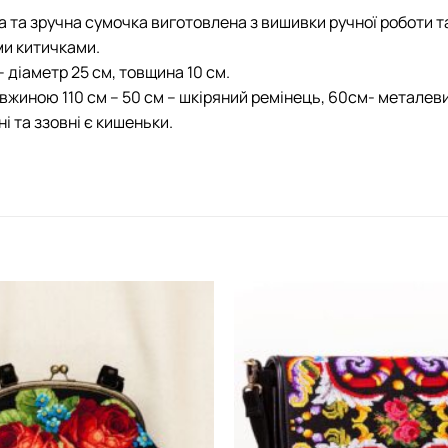
 та зручна сумочка виготовлена з вишивки ручної роботи т
и китичками.
– діаметр 25 см, товщина 10 см.
вжиною 110 см – 50 см – шкіряний ремінець, 60см- металев
і та ззовні є кишеньки.
Додати
виріб у
вибране