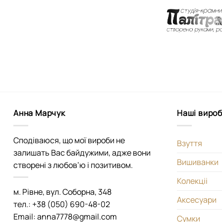
Анна Марчук
Наші виро
Сподіваюся, що мої вироби не
Взуття
залишать Вас байдужими, адже вони
Вишиванки
створені з любов’ю і позитивом.
Колекціі
м. Рівне, вул. Соборна, 348
Аксесуари
тел.: +38 (050) 690-48-02
Email: anna7778@gmail.com
Сумки