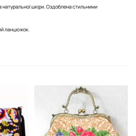
а натуральної шкіри. Оздоблена стильними
ий ланцюжок.
Додати
Додати
виріб у
виріб у
вибране
вибране