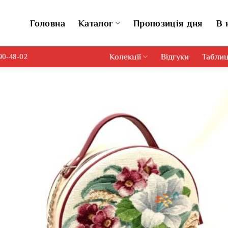
Головна
Каталог
Пропозиція дня
В 
Колекції
Відгуки
Таблиц
690-48-02