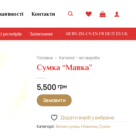
наявності
Контакти
і розмірів
Запитання
AR
BN
ZH-CN
EN
FR
DE
IT
ES
UK
Головна
»
Каталог – всі вироби
Сумка “Мавка”
Додати
виріб у
вибране
5,500
грн
Замовити
Додати виріб у вибране
Категорії:
Великі сумки
,
Новинки
,
Сумки