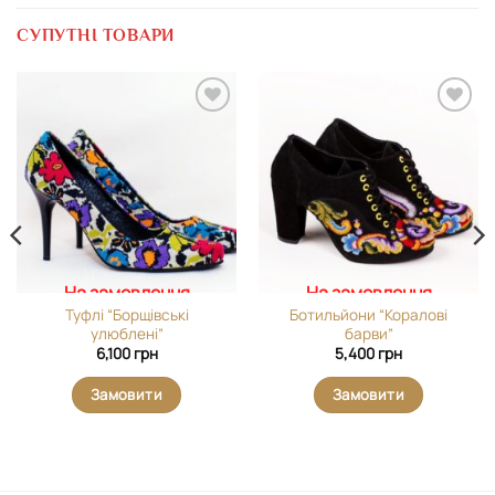
СУПУТНІ ТОВАРИ
Додати
Додати
виріб у
виріб у
вибране
вибране
На замовлення
На замовлення
Туфлі “Борщівські
Ботильйони “Коралові
улюблені”
барви”
6,100
грн
5,400
грн
Замовити
Замовити