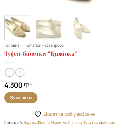
Головна
»
Каталог – всі вироби
Туфлі-балетки “Бджілка”
4,300
грн
Замовити
Додати виріб у вибране
Категорій:
Взуття
,
Жіноче
,
Новинки
,
Сліпери
,
Туфлі на підборах