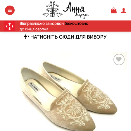
Skip
to
content
Відправляємо за кордон
безкоштовно
до кінця серпня
НАТИСНІТЬ СЮДИ ДЛЯ ВИБОРУ
Додати
виріб у
вибране