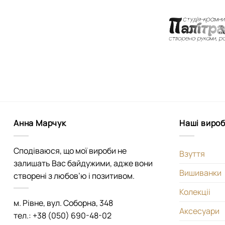
Анна Марчук
Наші виро
Сподіваюся, що мої вироби не
Взуття
залишать Вас байдужими, адже вони
Вишиванки
створені з любов’ю і позитивом.
Колекціі
м. Рівне, вул. Соборна, 348
Аксесуари
тел.: +38 (050) 690-48-02