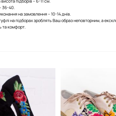
висота підборів – 6-11 см.
– 36-40.
иконання на замовлення – 10-14 днів.
туфлі на підборах зроблять Ваш образ неповторним, а екс
ь та комфорт.
Додати
виріб у
вибране