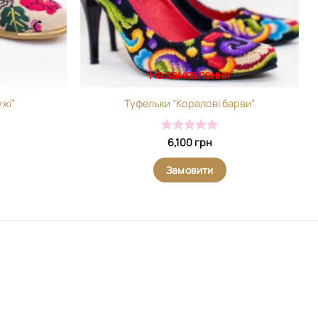
На замовлення
жі”
Туфельки “Коралові барви”
Оцінено в
6,100
грн
5
з 5
Замовити