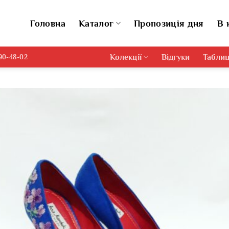
Головна
Каталог
Пропозиція дня
В 
Колекції
Відгуки
Таблиц
690-48-02