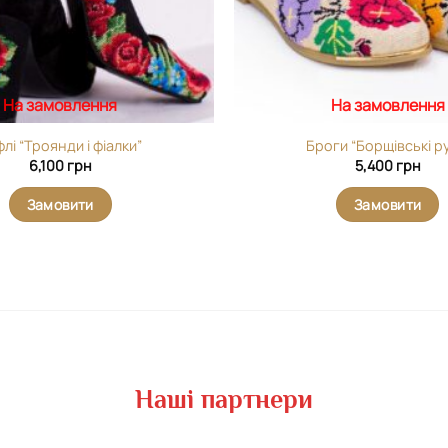
На замовлення
На замовлення
лі “Троянди і фіалки”
Броги “Борщівські ру
6,100
грн
5,400
грн
Замовити
Замовити
Наші партнери