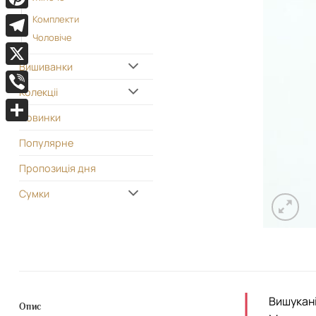
Pinterest
Комплекти
Чоловіче
Telegram
Вишиванки
X
Колекціі
Viber
Новинки
Поділитися
Популярне
Пропозиція дня
Сумки
Вишукані
Опис