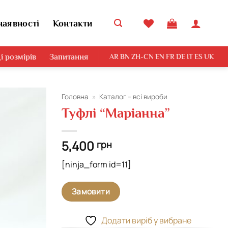
наявності
Контакти
і розмірів
Запитання
AR
BN
ZH-CN
EN
FR
DE
IT
ES
UK
Головна
»
Каталог – всі вироби
Туфлі “Маріанна”
Додати
виріб у
вибране
5,400
грн
[ninja_form id=11]
Замовити
Додати виріб у вибране