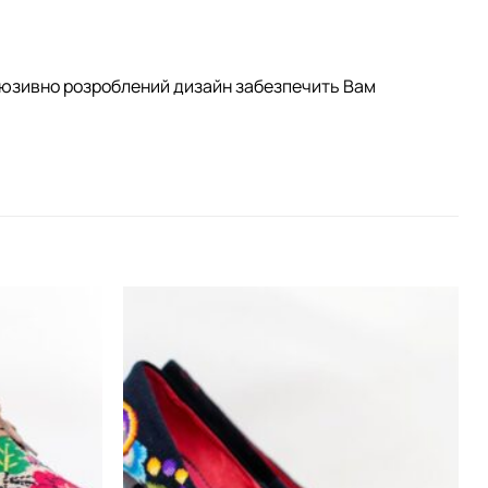
клюзивно розроблений дизайн забезпечить Вам
Додати
Додати
виріб у
виріб у
вибране
вибране