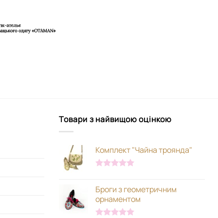
Товари з найвищою оцінкою
Комплект "Чайна троянда"
Оцінено в
5.00
з 5
Броги з геометричним
орнаментом