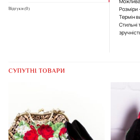
Можлива 
Розміри 
Відгуки (0)
Термін в
Стильні 
зручніст
СУПУТНІ ТОВАРИ
Додати
виріб у
вибране