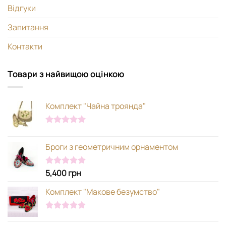
Відгуки
Запитання
Контакти
Товари з найвищою оцінкою
Комплект "Чайна троянда"
Оцінено в
5.00
з 5
Броги з геометричним орнаментом
5,400
грн
Оцінено в
5.00
з 5
Комплект "Макове безумство"
Оцінено в
5.00
з 5