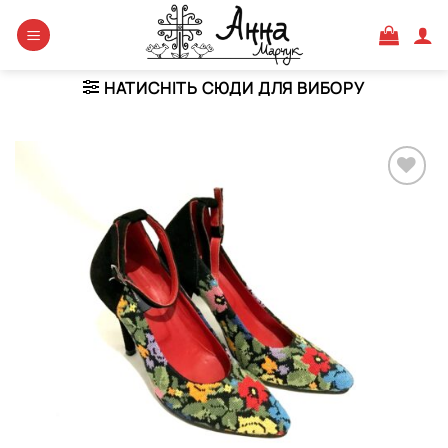
Skip
to
content
НАТИСНІТЬ СЮДИ ДЛЯ ВИБОРУ
Додати
виріб у
вибране