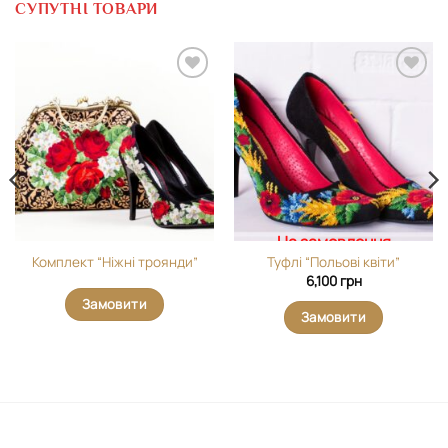
СУПУТНІ ТОВАРИ
Додати
Додати
виріб у
виріб у
вибране
вибране
На замовлення
Комплект “Ніжні троянди”
Туфлі “Польові квіти”
6,100
грн
Замовити
Замовити