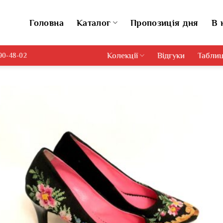
Головна
Каталог
Пропозиція дня
В 
Колекції
Відгуки
Таблиц
690-48-02