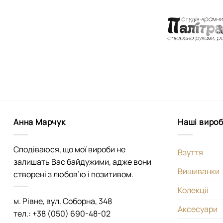
Анна Марчук
Наші виро
Сподіваюся, що мої вироби не
Взуття
залишать Вас байдужими, адже вони
Вишиванки
створені з любов’ю і позитивом.
Колекціі
м. Рівне, вул. Соборна, 348
Аксесуари
тел.: +38 (050) 690-48-02