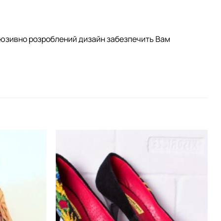
клюзивно розроблений дизайн забезпечить Вам
Додати
Додати
виріб у
виріб у
вибране
вибране