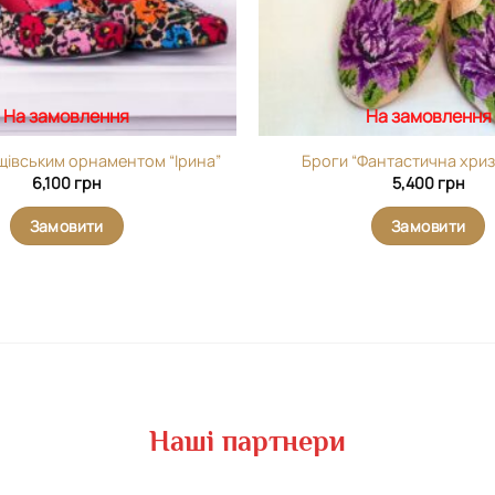
На замовлення
На замовлення
рщівським орнаментом “Ірина”
Броги “Фантастична хри
6,100
грн
5,400
грн
Замовити
Замовити
Наші партнери