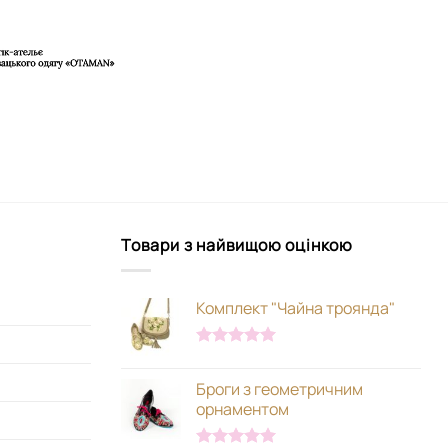
Товари з найвищою оцінкою
Комплект "Чайна троянда"
Оцінено в
5.00
з 5
Броги з геометричним
орнаментом