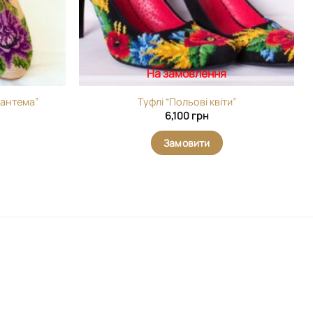
На замовлення
зантема”
Туфлі “Польові квіти”
6,100
грн
Замовити