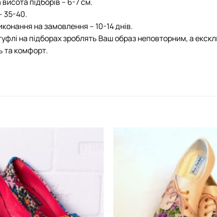
висота підборів – 6-7 см.
– 35-40.
иконання на замовлення – 10-14 днів.
туфлі на підборах зроблять Ваш образ неповторним, а екс
ь та комфорт.
Додати
виріб у
вибране