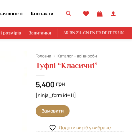
наявності
Контакти
і розмірів
Запитання
AR
BN
ZH-CN
EN
FR
DE
IT
ES
UK
Головна
»
Каталог – всі вироби
Туфлі “Класичні”
Додати
виріб у
вибране
5,400
грн
[ninja_form id=11]
Замовити
Додати виріб у вибране