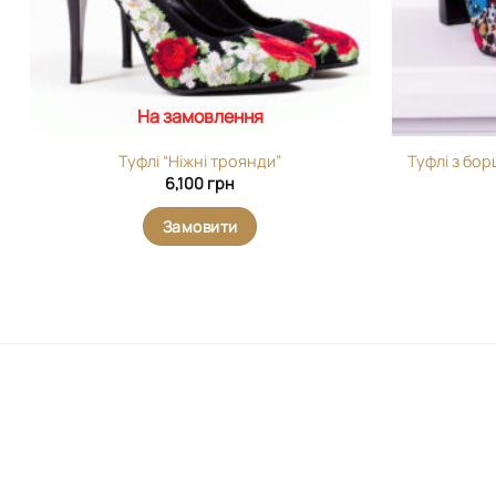
На замовлення
Туфлі “Ніжні троянди”
Туфлі з бо
6,100
грн
Замовити