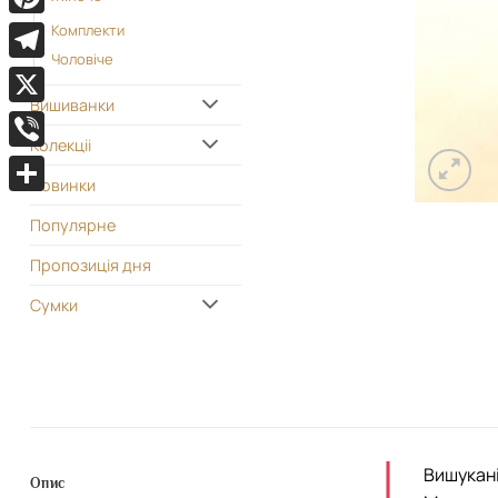
Pinterest
Комплекти
Чоловіче
Telegram
Вишиванки
X
Колекціі
Viber
Новинки
Поділитися
Популярне
Пропозиція дня
Сумки
Вишукані
Опис