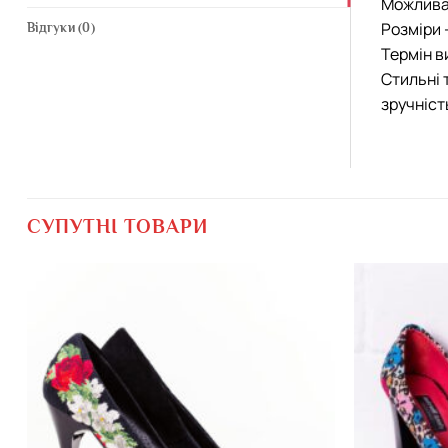
Можлива 
Розміри 
Відгуки (0)
Термін в
Стильні 
зручніст
СУПУТНІ ТОВАРИ
Додати
виріб у
вибране