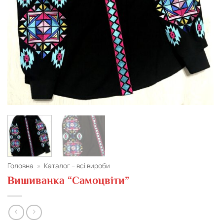
Головна
»
Каталог – всі вироби
Вишиванка “Cамоцвіти”