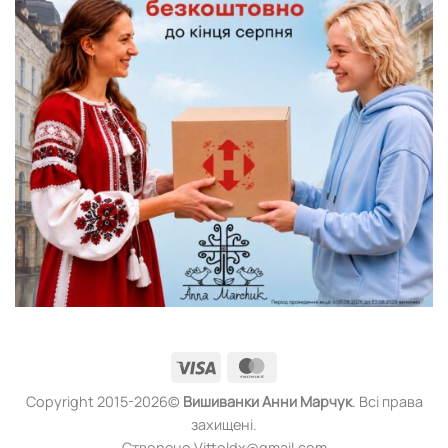
Visa
MasterCard
Copyright 2015-2026©
Вишиванки
Анни Марчук
. Всі права
захищені.
Створено Vittoldx@gmail.com