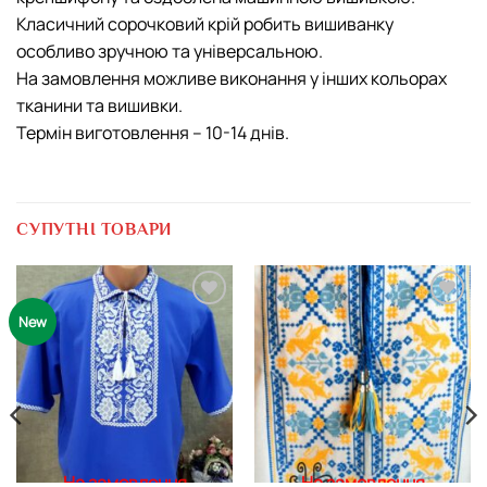
Класичний сорочковий крій робить вишиванку
особливо зручною та універсальною.
На замовлення можливе виконання у інших кольорах
тканини та вишивки.
Термін виготовлення – 10-14 днів.
СУПУТНІ ТОВАРИ
Додати
Додати
New
виріб у
виріб у
вибране
вибране
На замовлення
На замовлення