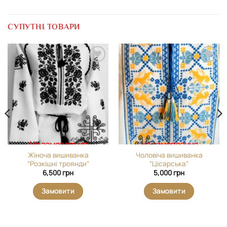
СУПУТНІ ТОВАРИ
Додати
Додати
виріб у
виріб у
вибране
вибране
На замовлення
На замовлення
Жіноча вишиванка
Чоловіча вишиванка
“Розкішні троянди”
“Цісарська”
6,500
грн
5,000
грн
Замовити
Замовити