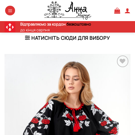
Skip
to
content
Відправляємо за кордон
безкоштовно
до кінця серпня
НАТИСНІТЬ СЮДИ ДЛЯ ВИБОРУ
Додати
виріб у
вибране