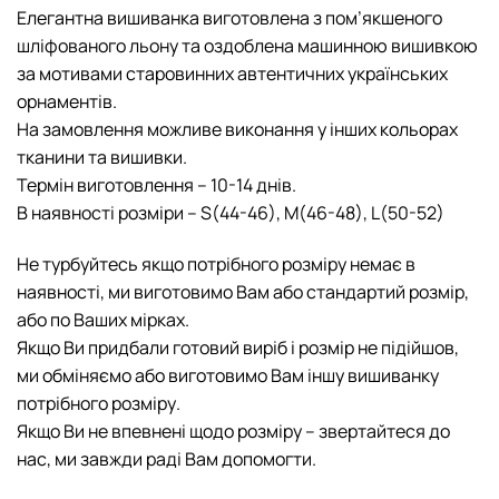
Елегантна вишиванка виготовлена з пом’якшеного
шліфованого льону та оздоблена машинною вишивкою
за мотивами старовинних автентичних українських
орнаментів.
На замовлення можливе виконання у інших кольорах
тканини та вишивки.
Термін виготовлення – 10-14 днів.
В наявності розміри – S(44-46), M(46-48), L(50-52)
Не турбуйтесь якщо потрібного розміру немає в
наявності, ми виготовимо Вам або стандартий розмір,
або по Ваших мірках.
Якщо Ви придбали готовий виріб і розмір не підійшов,
ми обміняємо або виготовимо Вам іншу вишиванку
потрібного розміру.
Якщо Ви не впевнені щодо розміру – звертайтеся до
нас, ми завжди раді Вам допомогти.