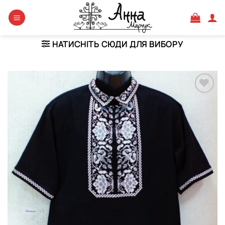
Skip
to
content
НАТИСНІТЬ СЮДИ ДЛЯ ВИБОРУ
Додати
виріб у
вибране