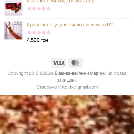
Комплект "Макове безумство"
Оцінено в
5.00
з 5
Краватка з гуцульською вишивкою В2
4,500
грн
Оцінено в
5.00
з 5
Visa
MasterCard
Copyright 2015-2026©
Вишиванки
Анни Марчук
. Всі права
захищені.
Створено Vittoldx@gmail.com