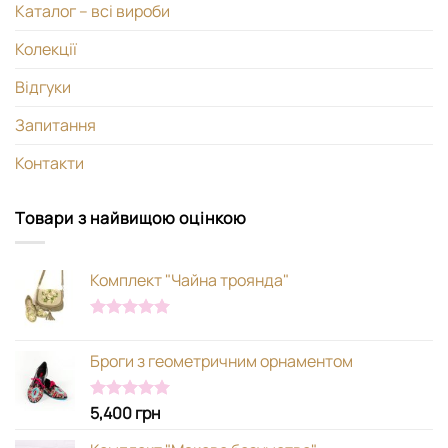
Каталог – всі вироби
Колекції
Відгуки
Запитання
Контакти
Товари з найвищою оцінкою
Комплект "Чайна троянда"
Оцінено в
5.00
з 5
Броги з геометричним орнаментом
5,400
грн
Оцінено в
5.00
з 5