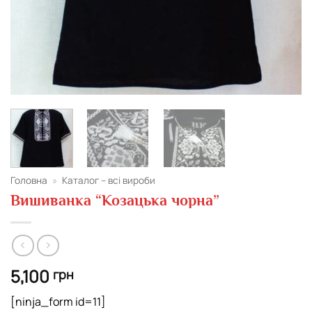
Головна
»
Каталог – всі вироби
Вишиванка “Козацька чорна”
5,100
грн
[ninja_form id=11]