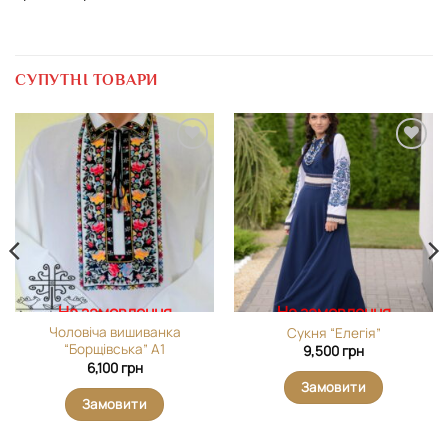
СУПУТНІ ТОВАРИ
Додати
Додати
виріб у
виріб у
вибране
вибране
На замовлення
На замовлення
Чоловіча вишиванка
Сукня “Елегія”
“Борщівська” А1
9,500
грн
6,100
грн
Замовити
Замовити