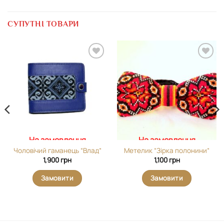
СУПУТНІ ТОВАРИ
Додати
Додати
виріб у
виріб у
вибране
вибране
На замовлення
На замовлення
Чоловічий гаманець “Влад”
Метелик “Зірка полонини”
1,900
грн
1,100
грн
Замовити
Замовити