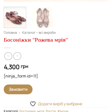
Головна
»
Каталог – всі вироби
Босоніжки “Рожева мрія”
4,300
грн
[ninja_form id=11]
Замовити
Додати виріб у вибране
Категорії:
Босоніжки, мюлі
,
Взуття
,
Жіноче