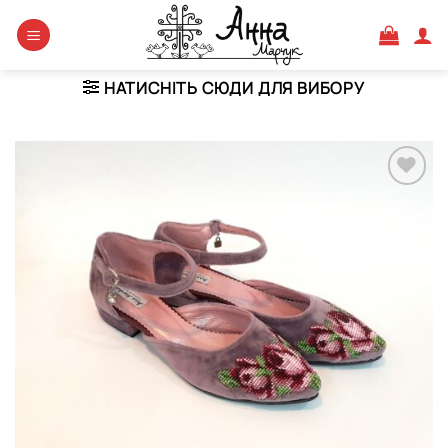
Skip
to
content
НАТИСНІТЬ СЮДИ ДЛЯ ВИБОРУ
Додати
виріб у
вибране