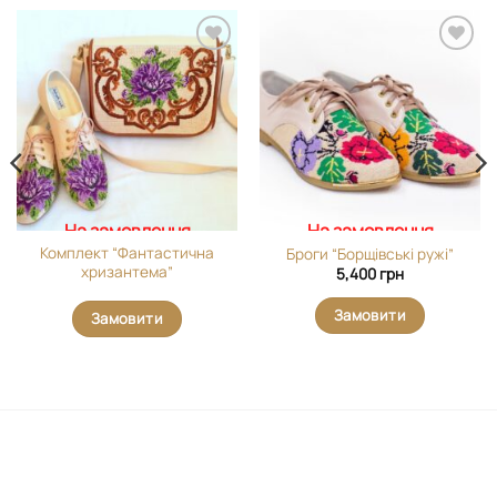
Додати
Додати
виріб у
виріб у
вибране
вибране
На замовлення
На замовлення
Комплект “Фантастична
Броги “Борщівські ружі”
хризантема”
5,400
грн
Замовити
Замовити