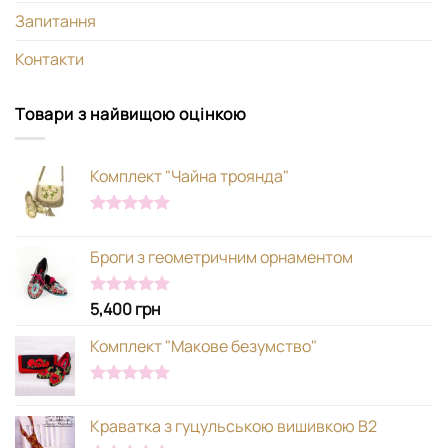
Запитання
Контакти
Товари з найвищою оцінкою
Комплект "Чайна троянда"
Оцінено в
5.00
з 5
Броги з геометричним орнаментом
5,400
грн
Оцінено в
5.00
з 5
Комплект "Макове безумство"
Оцінено в
5.00
з 5
Краватка з гуцульською вишивкою В2