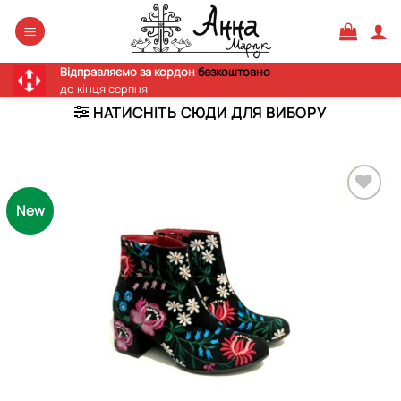
Skip
to
content
Відправляємо за кордон
безкоштовно
до кінця серпня
НАТИСНІТЬ СЮДИ ДЛЯ ВИБОРУ
New
Додати
виріб у
вибране