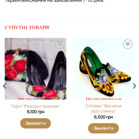
Термін виконання на замовлення 7-10 днів.
СУПУТНІ ТОВАРИ
Додати
Додати
виріб у
виріб у
вибране
вибране
На замовлення
На замовлення
Сліпери “Весняна
Туфлі “Розкішні троянди”
прогулянка”
6,100
грн
6,500
грн
Замовити
Замовити