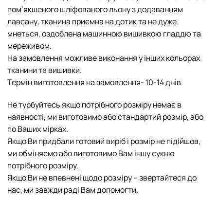
пом’якшеного шліфованого льону з додаванням
лавсану, тканина приємна на дотик та не дуже
мнеться, оздоблена машинною вишивкою гладдю та
мереживом.
На замовлення можливе виконання у інших кольорах
тканини та вишивки.
Термін виготовлення на замовлення- 10-14 днів.
Не турбуйтесь якщо потрібного розміру немає в
наявності, ми виготовимо або стандартий розмір, або
по Ваших мірках.
Якщо Ви придбали готовий виріб і розмір не підійшов,
ми обміняємо або виготовимо Вам іншу cукню
потрібного розміру.
Якщо Ви не впевнені щодо розміру – звертайтеся до
нас, ми завжди раді Вам допомогти.