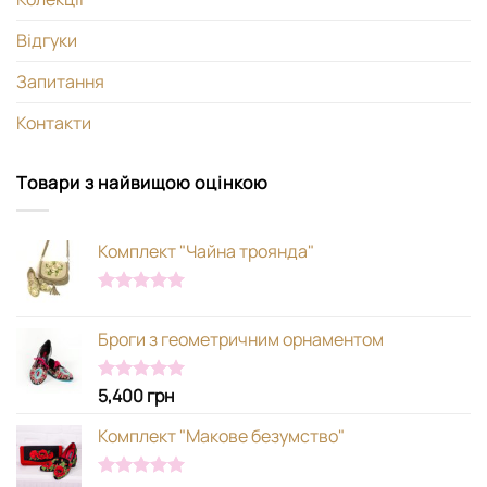
Відгуки
Запитання
Контакти
Товари з найвищою оцінкою
Комплект "Чайна троянда"
Оцінено в
5.00
з 5
Броги з геометричним орнаментом
5,400
грн
Оцінено в
5.00
з 5
Комплект "Макове безумство"