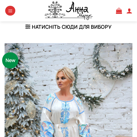
Skip
to
content
НАТИСНІТЬ СЮДИ ДЛЯ ВИБОРУ
New
Додати
виріб у
вибране