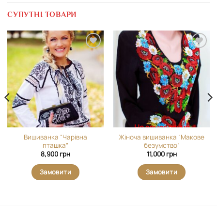
СУПУТНІ ТОВАРИ
Додати
Додати
виріб у
виріб у
вибране
вибране
На замовлення
Вишиванка “Чарівна
Жіноча вишиванка “Макове
пташка”
безумство”
8,900
грн
11,000
грн
Замовити
Замовити