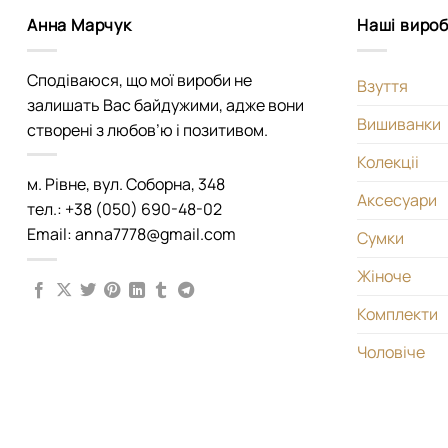
Анна Марчук
Наші виро
Сподіваюся, що мої вироби не
Взуття
залишать Вас байдужими, адже вони
Вишиванки
створені з любов’ю і позитивом.
Колекціі
м. Рівне, вул. Соборна, 348
Аксесуари
тел.: +38 (050) 690-48-02
Email: anna7778@gmail.com
Сумки
Жіноче
Комплекти
Чоловіче