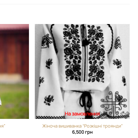
Додати
Додати
виріб у
виріб у
вибране
вибране
На замовлення
ня”
Жіноча вишиванка “Розкішні троянди”
6,500
грн