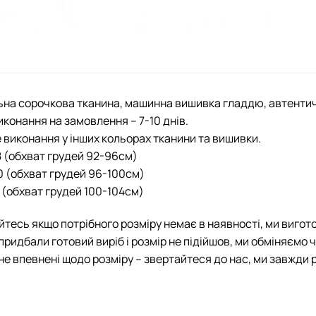
на сорочкова тканина, машинна вишивка гладдю, автенти
иконання на замовлення – 7-10 днів.
виконання у інших кольорах тканини та вишивки.
8 (обхват грудей 92-96см)
0 (обхват грудей 96-100см)
2 (обхват грудей 100-104см)
йтесь якщо потрібного розміру немає в наявності, ми вигот
придбали готовий виріб і розмір не підійшов, ми обміняємо 
не впевнені щодо розміру – звертайтеся до нас, ми завжди 