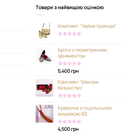
Товари з найвищою оцінкою
Комплект "Чайна троянда"
Оцінено в
5.00
з 5
Броги з геометричним
орнаментом
5,400
грн
Оцінено в
5.00
з 5
Комплект "Макове
безумство"
Оцінено в
Краватка з гуцульською
5.00
з 5
вишивкою В2
4,500
грн
Оцінено в