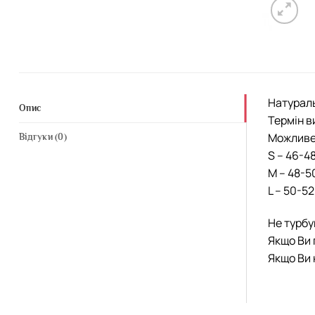
Натураль
Опис
Термін в
Можливе 
Відгуки (0)
S – 46-4
М – 48-5
L – 50-5
Не турбу
Якщо Ви 
Якщо Ви 