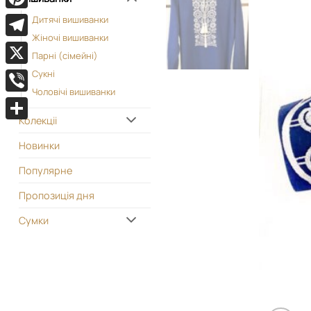
Pinterest
Дитячі вишиванки
Жіночі вишиванки
Telegram
Парні (сімейні)
X
Сукні
Чоловічі вишиванки
Viber
Колекціі
Поділитися
Новинки
Популярне
Пропозиція дня
Сумки