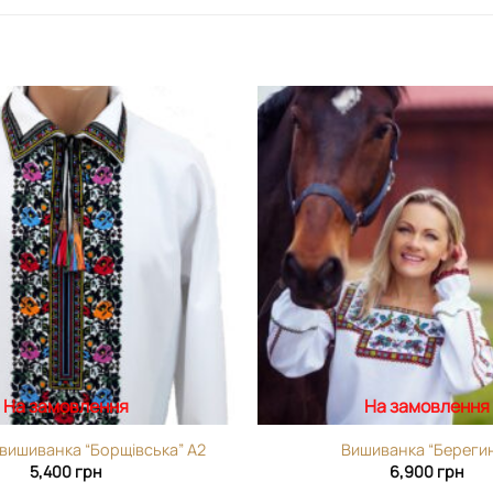
Додати
виріб у
вибране
На замовлення
На замовлення
 вишиванка “Борщівська” А2
Вишиванка “Береги
5,400
грн
6,900
грн