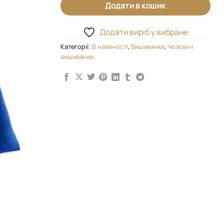
Додати в кошик
Додати виріб у вибране
Категорії:
В наявності
,
Вишиванки
,
Чоловічі
вишиванки