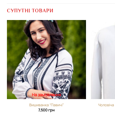
СУПУТНІ ТОВАРИ
Додати
виріб у
вибране
На замовлення
Вишиванка “Павичі”
Чоловіча
7,500
грн