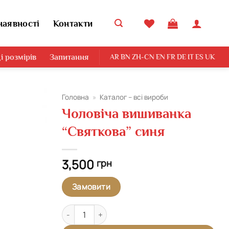
наявності
Контакти
і розмірів
Запитання
AR
BN
ZH-CN
EN
FR
DE
IT
ES
UK
Головна
»
Каталог – всі вироби
Чоловіча вишиванка
Додати
“Святкова” синя
виріб у
вибране
3,500
грн
Замовити
Чоловіча вишиванка "Святкова" синя кількість