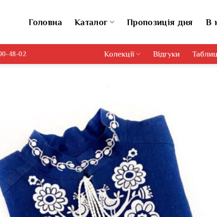
Головна
Каталог
Пропозиція дня
В 
Колекції
Відгуки
Таблиц
690-48-02