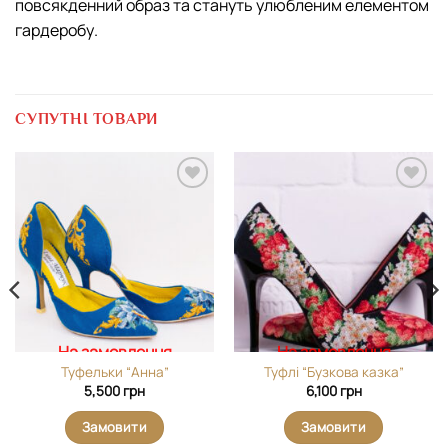
повсякденний образ та стануть улюбленим елементом
гардеробу.
СУПУТНІ ТОВАРИ
Додати
Додати
виріб у
виріб у
вибране
вибране
На замовлення
На замовлення
Туфельки “Анна”
Туфлі “Бузкова казка”
5,500
грн
6,100
грн
Замовити
Замовити