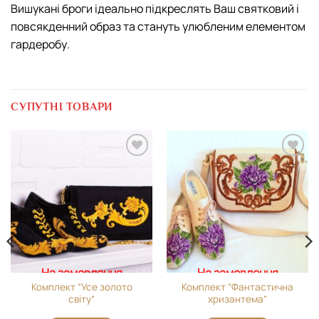
Вишукані броги ідеально підкреслять Ваш святковий і
повсякденний образ та стануть улюбленим елементом
гардеробу.
СУПУТНІ ТОВАРИ
Додати
Додати
виріб у
виріб у
вибране
вибране
На замовлення
На замовлення
Комплект “Усе золото
Комплект “Фантастична
світу”
хризантема”