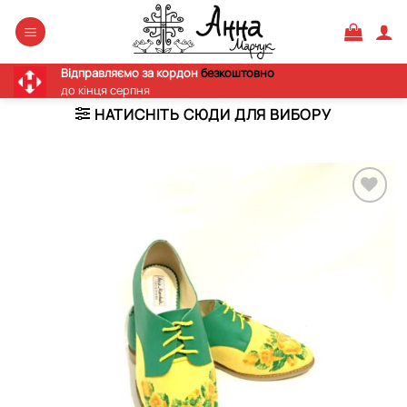
Skip
to
content
Відправляємо за кордон
безкоштовно
до кінця серпня
НАТИСНІТЬ СЮДИ ДЛЯ ВИБОРУ
Додати
виріб у
вибране