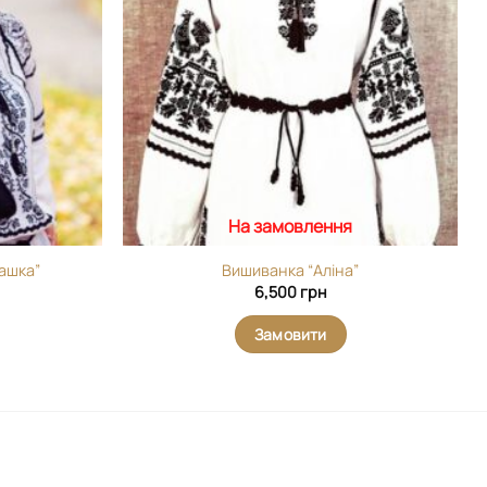
вибране
вибране
На замовлення
ашка”
Вишиванка “Аліна”
6,500
грн
Замовити