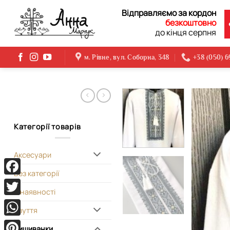
Skip
Відправляємо за кордон
to
безкоштовно
content
до кінця серпня
м. Рівне, вул. Соборна, 348
+38 (050) 
Категорії товарів
Аксесуари
Без категорії
Facebook
В наявності
Twitter
Взуття
WhatsApp
Вишиванки