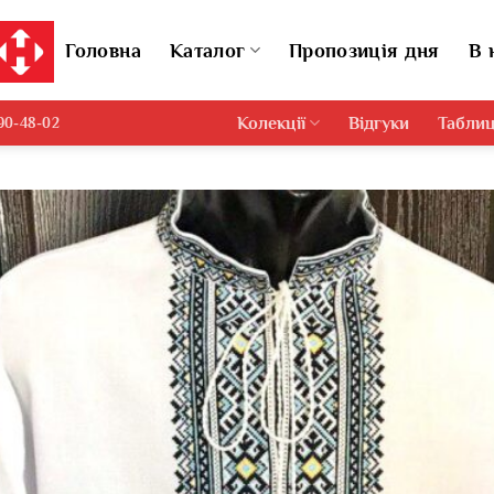
Головна
Каталог
Пропозиція дня
В 
Колекції
Відгуки
Таблиц
690-48-02