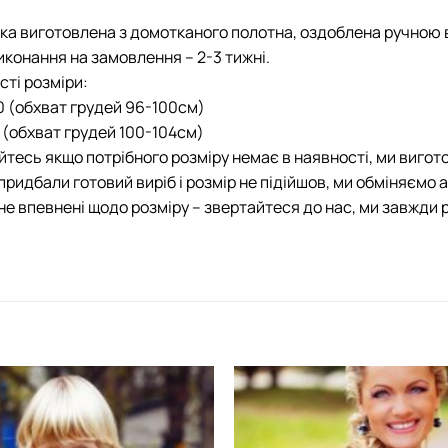
а виготовлена з домотканого полотна, оздоблена ручною
иконання на замовлення – 2-3 тижні.
сті розміри:
0 (обхват грудей 96-100см)
2 (обхват грудей 100-104см)
йтесь якщо потрібного розміру немає в наявності, ми вигот
придбали готовий виріб і розмір не підійшов, ми обміняємо 
не впевнені щодо розміру – звертайтеся до нас, ми завжди 
Додати
виріб у