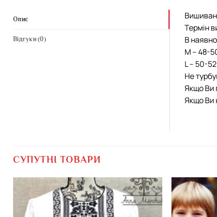
Вишиванк
Опис
Термін в
В наявно
Відгуки (0)
М – 48-5
L – 50-5
Не турбу
Якщо Ви 
Якщо Ви 
СУПУТНІ ТОВАРИ
Додати
виріб у