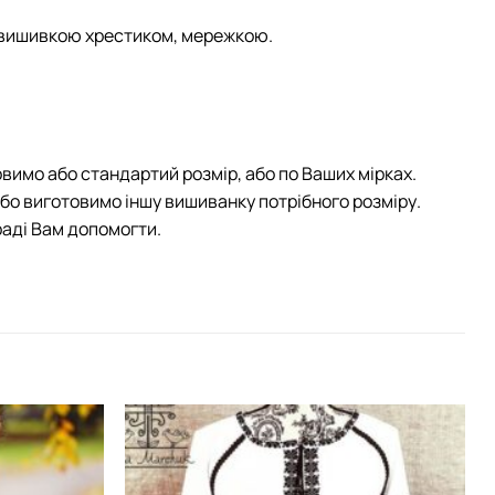
 вишивкою хрестиком, мережкою.
овимо або стандартий розмір, або по Ваших мірках.
або виготовимо іншу вишиванку потрібного розміру.
раді Вам допомогти.
Додати
Додати
виріб у
виріб у