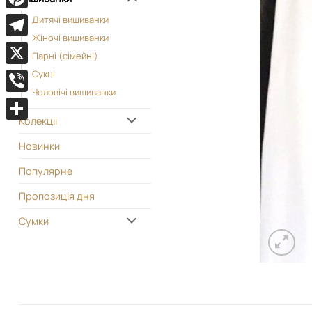
Pinterest
Дитячі вишиванки
Жіночі вишиванки
Telegram
Парні (сімейні)
X
Сукні
Чоловічі вишиванки
Viber
Колекціі
Поділитися
Новинки
Популярне
Пропозиція дня
Сумки