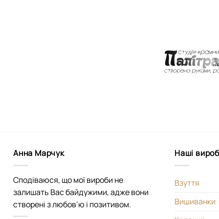
Анна Марчук
Наші виро
Сподіваюся, що мої вироби не
Взуття
залишать Вас байдужими, адже вони
Вишиванки
створені з любов’ю і позитивом.