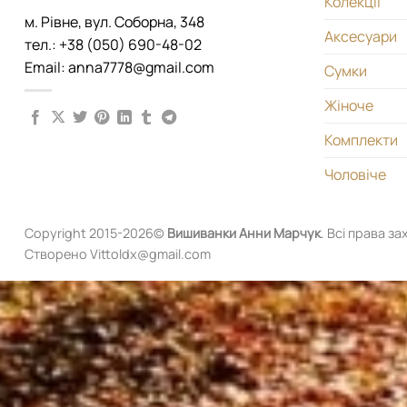
Колекціі
м. Рівне, вул. Соборна, 348
Аксесуари
тел.: +38 (050) 690-48-02
Email: anna7778@gmail.com
Сумки
Жіноче
Комплекти
Чоловіче
Copyright 2015-2026©
Вишиванки
Анни Марчук
. Всі права за
Створено Vittoldx@gmail.com