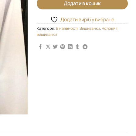
Додати в кошик
Додати виріб у вибране
Категорії:
В наявності
,
Вишиванки
,
Чоловічі
вишиванки