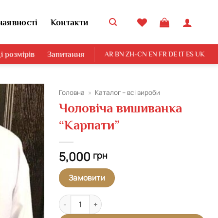
наявності
Контакти
і розмірів
Запитання
AR
BN
ZH-CN
EN
FR
DE
IT
ES
UK
Головна
»
Каталог – всі вироби
Чоловіча вишиванка
Додати
“Карпати”
виріб у
вибране
5,000
грн
Замовити
Чоловіча вишиванка "Карпати" кількість