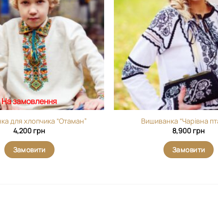
вибране
На замовлення
ка для хлопчика “Отаман”
Вишиванка “Чарівна пт
4,200
грн
8,900
грн
Замовити
Замовити