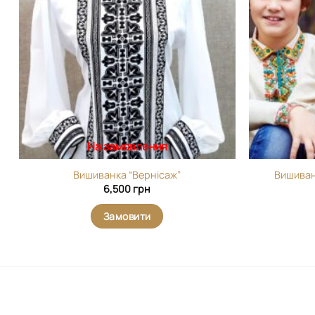
вибране
На замовлення
Вишиванка “Вернісаж”
Вишиван
6,500
грн
Замовити