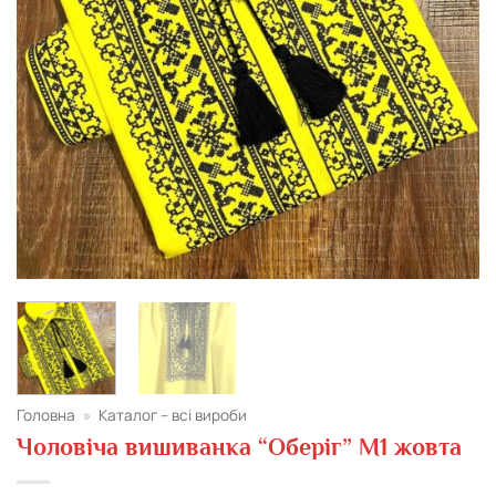
Головна
»
Каталог – всі вироби
Чоловіча вишиванка “Оберіг” М1 жовта