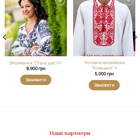
Додати
Додати
виріб у
виріб у
вибране
вибране
На замовлення
На замовлення
Чоловіча вишиванка
Вишиванка “Птаха щастя”
“Козацька” Ч
8,900
грн
5,000
грн
Замовити
Замовити
Наші партнери