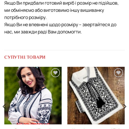
Якщо Ви придбали готовий виріб і розмір не підійшов,
ми обміняємо або виготовимо іншу вишиванку
потрібного розміру.
Якщо Ви не впевнені щодо розміру – звертайтеся до
нас, ми завжди раді Вам допомогти.
СУПУТНІ ТОВАРИ
Додати
Додати
виріб у
виріб у
вибране
вибране
На замовлення