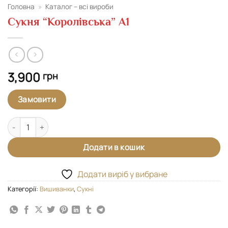
Головна
»
Каталог – всі вироби
Cукня “Королівська” А1
3,900
грн
Замовити
Cукня "Королівська" А1 кількість
Додати в кошик
Додати виріб у вибране
Категорії:
Вишиванки
,
Сукні