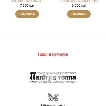
Вишиванка “Павичі”
Чоловіча вишиванка “ДМ”
7,500
грн
5,000
грн
Замовити
Замовити
Наші партнери