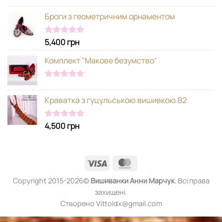
Оцінено в
5.00
з 5
Броги з геометричним орнаментом
5,400
грн
Оцінено в
5.00
з 5
Комплект "Макове безумство"
Оцінено в
5.00
з 5
Краватка з гуцульською вишивкою В2
4,500
грн
Оцінено в
5.00
з 5
Visa
MasterCard
Copyright 2015-2026©
Вишиванки
Анни Марчук
. Всі права
захищені.
Створено Vittoldx@gmail.com