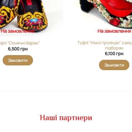
На замовлення
На замовлення
Туфлі “Ніжні троянди” з в
флі “Сонячні барви”
підборах
6,500
грн
6,100
грн
Замовити
Замовити
Наші партнери