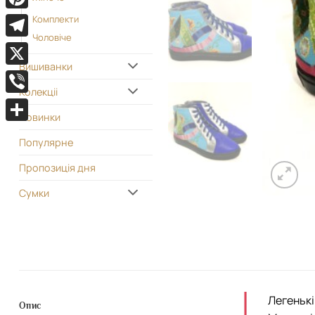
Pinterest
Комплекти
Чоловіче
Telegram
Вишиванки
X
Колекціі
Viber
Новинки
Поділитися
Популярне
Пропозиція дня
Сумки
Легенькі
Опис