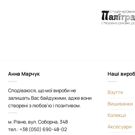
Анна Марчук
Наші виро
Сподіваюся, що мої вироби не
Взуття
залишать Вас байдужими, адже вони
Вишиванки
створені з любов’ю і позитивом.
Колекціі
м. Рівне, вул. Соборна, 348
Аксесуари
тел.: +38 (050) 690-48-02