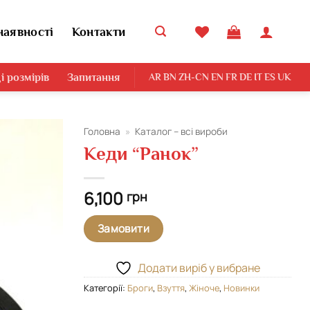
наявності
Контакти
і розмірів
Запитання
AR
BN
ZH-CN
EN
FR
DE
IT
ES
UK
Головна
»
Каталог – всі вироби
Кеди “Ранок”
Додати
виріб у
вибране
6,100
грн
Замовити
Додати виріб у вибране
Категорії:
Броги
,
Взуття
,
Жіноче
,
Новинки