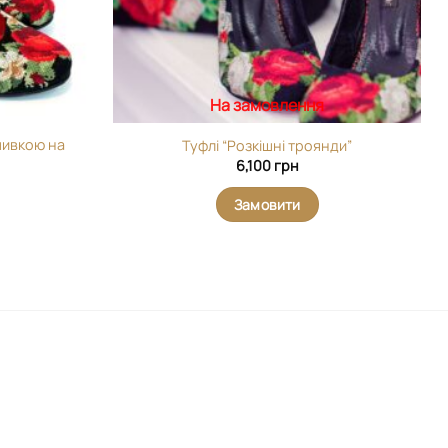
На замовлення
ишивкою на
Туфлі “Розкішні троянди”
6,100
грн
Замовити