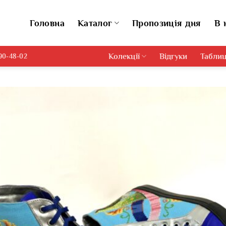
Головна
Каталог
Пропозиція дня
В 
Колекції
Відгуки
Таблиц
690-48-02