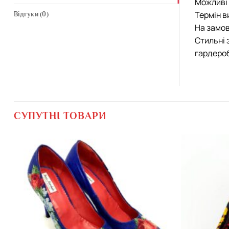
Можливі 
Термін в
Відгуки (0)
На замов
Стильні 
гардероб
СУПУТНІ ТОВАРИ
Додати
виріб у
вибране