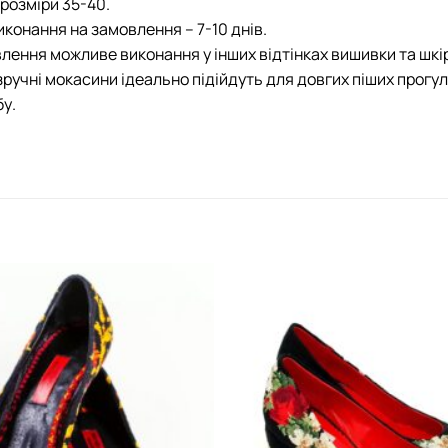
розміри 35-40.
иконання на замовлення – 7-10 днів.
лення можливе виконання у інших відтінках вишивки та шкі
зручні мокасини ідеально підійдуть для довгих піших прог
у.
Додати
виріб у
вибране