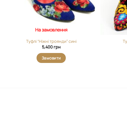
На замовлення
Туфлі “Ніжні троянди” сині
Ту
5,400
грн
Замовити