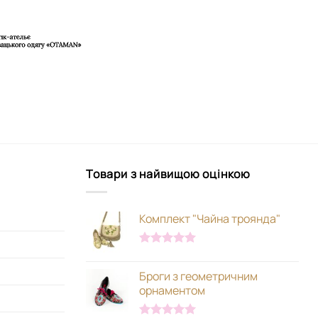
Товари з найвищою оцінкою
Комплект "Чайна троянда"
Оцінено в
5.00
з 5
Броги з геометричним
орнаментом