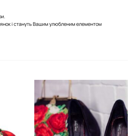
ри.
улянок і стануть Вашим улюбленим елементом
Додати
Додати
виріб у
виріб у
вибране
вибране