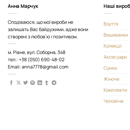
Анна Марчук
Наші виро
Сподіваюся, що мої вироби не
Взуття
залишать Вас байдужими, адже вони
Вишиванки
створені з любов’ю і позитивом.
Колекціі
м. Рівне, вул. Соборна, 348
Аксесуари
тел.: +38 (050) 690-48-02
Email: anna7778@gmail.com
Сумки
Жіноче
Комплекти
Чоловіче