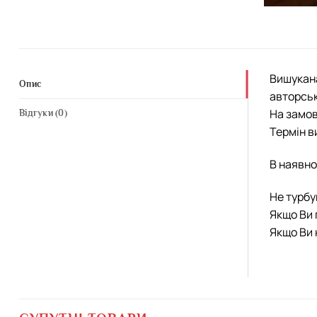
Вишукана
Опис
авторсь
На замов
Відгуки (0)
Термін в
В наявно
Не турбу
Якщо Ви 
Якщо Ви 