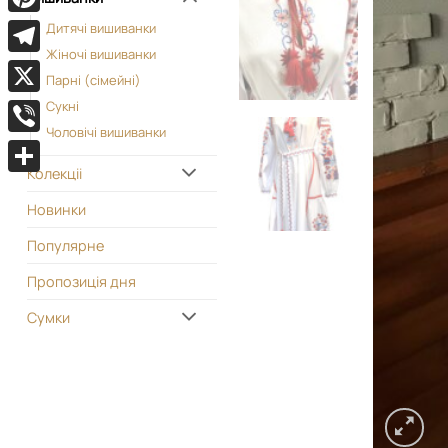
Pinterest
Дитячі вишиванки
Жіночі вишиванки
Telegram
Парні (сімейні)
X
Сукні
Чоловічі вишиванки
Viber
Колекціі
Поділитися
Новинки
Популярне
Пропозиція дня
Сумки