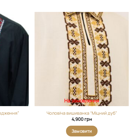
Додати
Додати
виріб у
виріб у
вибране
вибране
На замовлення
родження”
Чоловіча вишиванка “Міцний дуб”
4,900
грн
Замовити