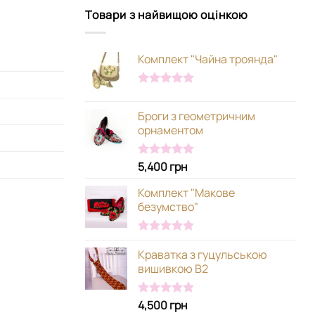
Товари з найвищою оцінкою
Комплект "Чайна троянда"
Оцінено в
5.00
з 5
Броги з геометричним
орнаментом
5,400
грн
Оцінено в
5.00
з 5
Комплект "Макове
безумство"
Оцінено в
Краватка з гуцульською
5.00
з 5
вишивкою В2
4,500
грн
Оцінено в
5.00
з 5