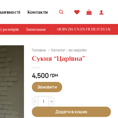
наявності
Контакти
і розмірів
Запитання
AR
BN
ZH-CN
EN
FR
DE
IT
ES
UK
Головна
»
Каталог – всі вироби
Сукня “Царівна”
Додати
виріб у
вибране
4,500
грн
Замовити
Сукня "Царівна" кількість
Додати в кошик