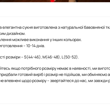
 елегантна сукня виготовлена з натуральної бавовняної 
ким дизайном.
лення можливе виконання у інших кольорах.
иготовлення – 10-14 днів.
сті розміри – S(44-46), M(46-48), L(50-52).
йтесь якщо потрібного розміру немає в наявності, ми вигот
придбали готовий виріб і розмір не підійшов, ми обміняємо 
не впевнені щодо розміру – звертайтеся до нас, ми завжди 