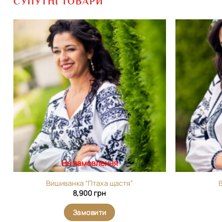
СУПУТНІ ТОВАРИ
Додати
виріб у
вибране
На замовлення
Вишиванка “Птаха щастя”
8,900
грн
Замовити