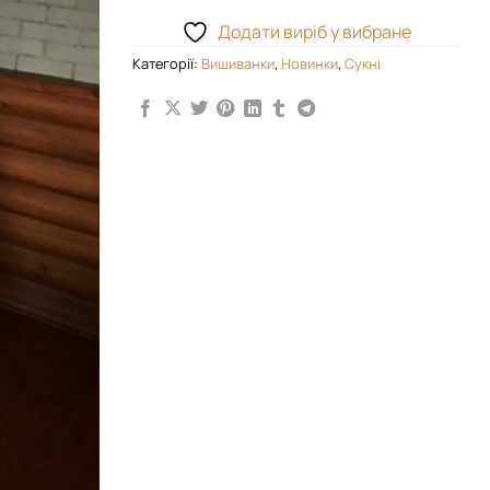
Додати виріб у вибране
Категорії:
Вишиванки
,
Новинки
,
Сукні