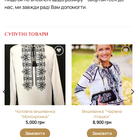
нас, ми завжди раді Вам допомогти.
СУПУТНІ ТОВАРИ
Додати
Додати
виріб у
виріб у
вибране
вибране
Чоловіча вишиванка
Вишиванка “Чарівна
“Монохромна”
пташка”
5,000
грн
8,900
грн
Замовити
Замовити