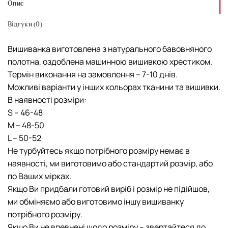
Опис
Відгуки (0)
Вишиванка виготовлена з натурального бавовняного
полотна, оздоблена машинною вишивкою хрестиком.
Термін виконання на замовлення – 7-10 днів.
Можливі варіанти у інших кольорах тканини та вишивки.
В наявності розміри:
S – 46-48
М – 48-50
L – 50-52
Не турбуйтесь якщо потрібного розміру немає в
наявності, ми виготовимо або стандартий розмір, або
по Ваших мірках.
Якщо Ви придбали готовий виріб і розмір не підійшов,
ми обміняємо або виготовимо іншу вишиванку
потрібного розміру.
Якщо Ви не впевнені щодо розміру – звертайтеся до