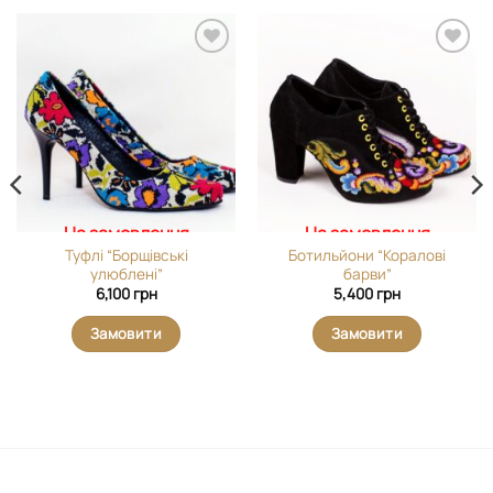
Додати
Додати
виріб у
виріб у
вибране
вибране
На замовлення
На замовлення
Туфлі “Борщівські
Ботильйони “Коралові
улюблені”
барви”
6,100
грн
5,400
грн
Замовити
Замовити