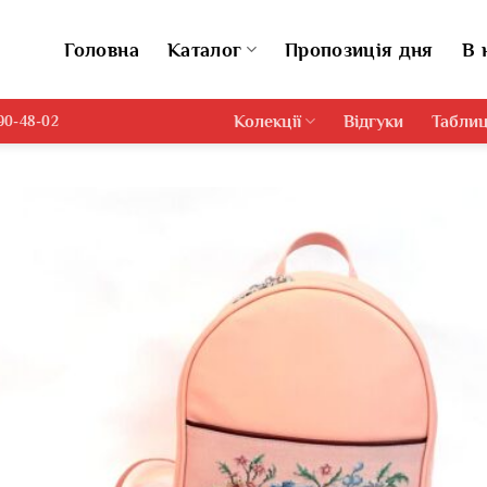
Головна
Каталог
Пропозиція дня
В 
Колекції
Відгуки
Таблиц
690-48-02