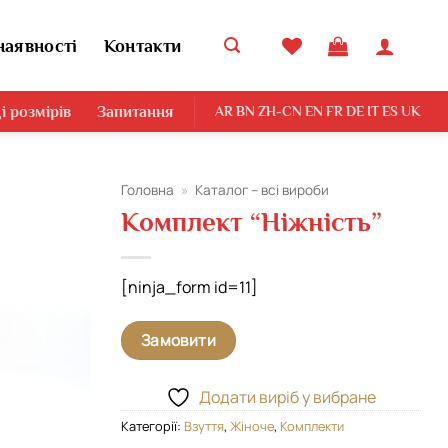
наявності
Контакти
і розмірів
Запитання
AR
BN
ZH-CN
EN
FR
DE
IT
ES
UK
Головна
»
Каталог – всі вироби
Комплект “Ніжність”
Додати
виріб у
вибране
[ninja_form id=11]
Замовити
Додати виріб у вибране
Категорії:
Взуття
,
Жіноче
,
Комплекти