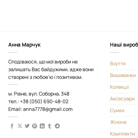
Анна Марчук
Наші виро
Сподіваюся, що мої вироби не
Взуття
залишать Вас байдужими, адже вони
Вишиванки
створені з любов’ю і позитивом.
Колекціі
м. Рівне, вул. Соборна, 348
Аксесуари
тел.: +38 (050) 690-48-02
Email: anna7778@gmail.com
Сумки
Жіноче
Комплекти