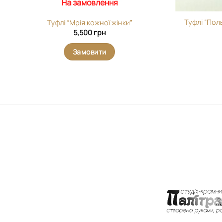
На замовлення
Туфлі “Поль
Туфлі “Мрія кожної жінки”
5,500
грн
Замовити