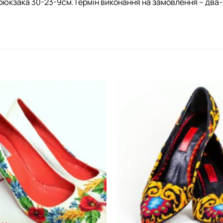
рюкзака 30-23-9см.Термін виконання на замовлення – два-
Додати
виріб у
вибране