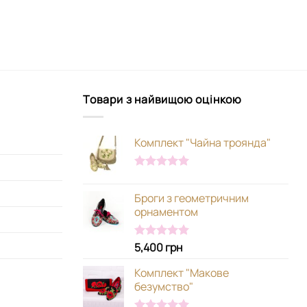
Товари з найвищою оцінкою
Комплект "Чайна троянда"
Оцінено в
5.00
з 5
Броги з геометричним
орнаментом
5,400
грн
Оцінено в
5.00
з 5
Комплект "Макове
безумство"