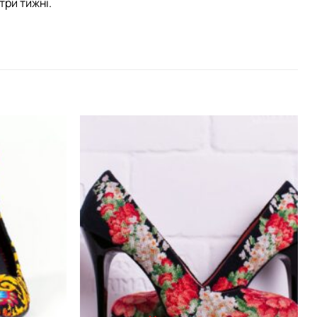
три тижні.
Додати
Додати
виріб у
виріб у
вибране
вибране