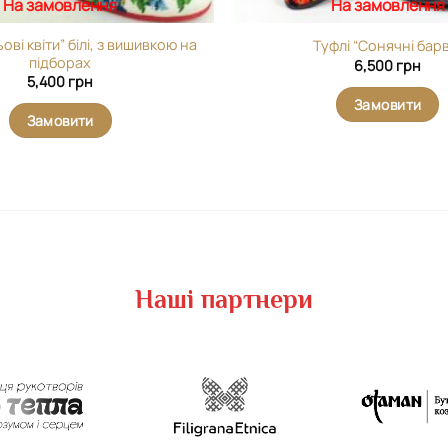
На замовлення
На замовлення
ові квіти” білі, з вишивкою на
Туфлі “Сонячні бар
підборах
6,500
грн
5,400
грн
Замовити
Замовити
Наші партнери