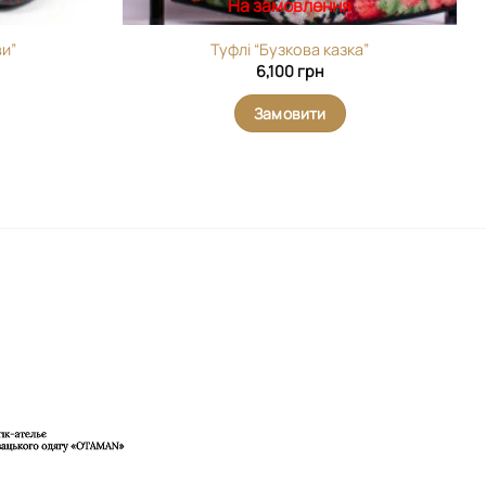
На замовлення
ви”
Туфлі “Бузкова казка”
6,100
грн
Замовити