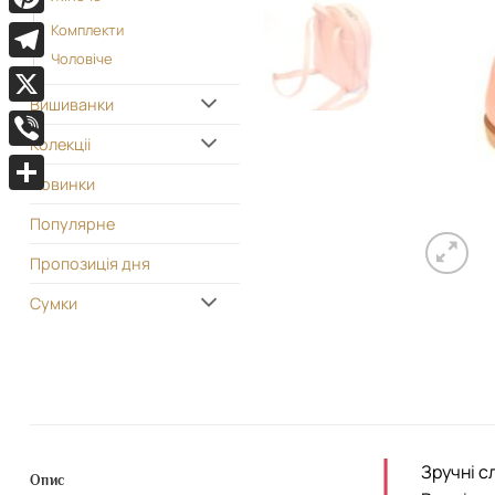
Pinterest
Комплекти
Чоловіче
Telegram
Вишиванки
X
Колекціі
Viber
Новинки
Поділитися
Популярне
Пропозиція дня
Сумки
Зручні с
Опис