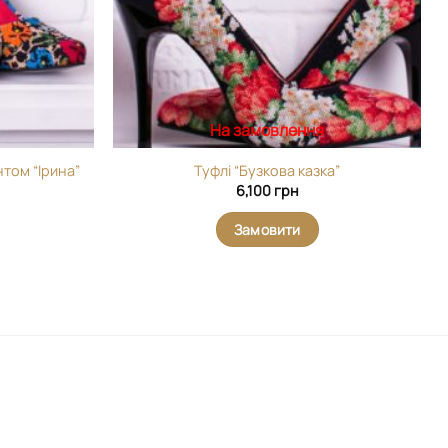
На замовлення
том “Ірина”
Туфлі “Бузкова казка”
6,100
грн
Замовити