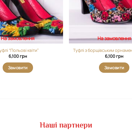
На замовлення
На замовлення
уфлі “Польові квіти”
Туфлі з борщівським орнамен
6,100
грн
6,100
грн
Замовити
Замовити
Наші партнери