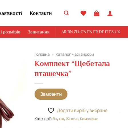
наявності
Контакти
і розмірів
Запитання
AR
BN
ZH-CN
EN
FR
DE
IT
ES
UK
Головна
»
Каталог – всі вироби
Комплект “Щебетала
Додати
пташечка”
виріб у
вибране
Замовити
Додати виріб у вибране
Категорії:
Взуття
,
Жіноче
,
Комплекти