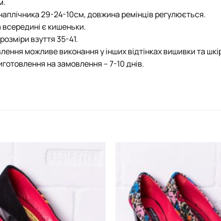
м.
наплічника 29-24-10см, довжина ремінців регулюється.
а всередині є кишеньки.
розміри взуття 35-41.
лення можливе виконання у інших відтінках вишивки та шкі
иготовлення на замовлення – 7-10 днів.
Додати
виріб у
вибране