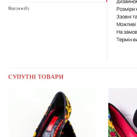
дизайно
Розміри 
Відгуки (0)
Ззовні т
Можливі 
На замов
Термін в
СУПУТНІ ТОВАРИ
Додати
виріб у
вибране