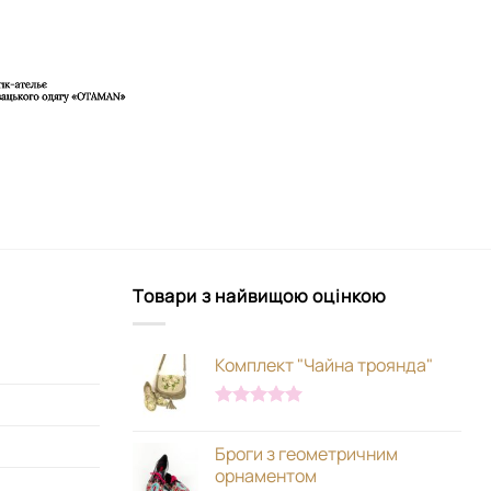
Товари з найвищою оцінкою
Комплект "Чайна троянда"
Оцінено в
5.00
з 5
Броги з геометричним
орнаментом