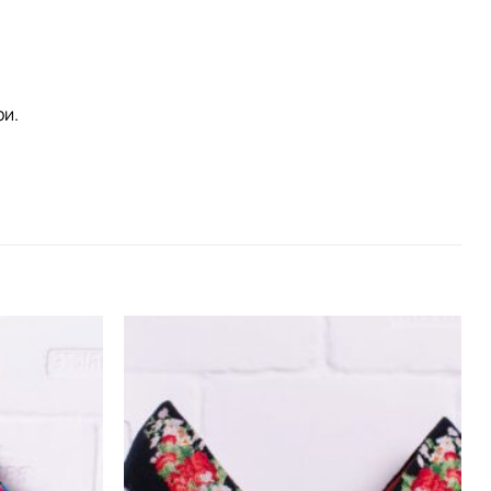
ри.
Додати
Додати
виріб у
виріб у
вибране
вибране