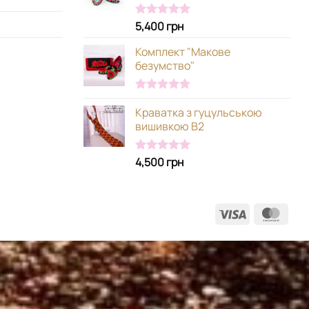
5,400
грн
Оцінено в
5.00
з 5
Комплект "Макове
безумство"
Оцінено в
Краватка з гуцульською
5.00
з 5
вишивкою В2
4,500
грн
Оцінено в
5.00
з 5
Visa
Mast