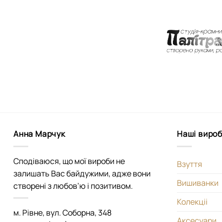
Анна Марчук
Наші виро
Сподіваюся, що мої вироби не
Взуття
залишать Вас байдужими, адже вони
Вишиванки
створені з любов’ю і позитивом.
Колекціі
м. Рівне, вул. Соборна, 348
Аксесуари