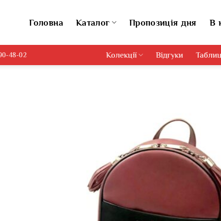
Головна
Каталог
Пропозиція дня
В 
Колекції
Відгуки
Таблиц
690-48-02