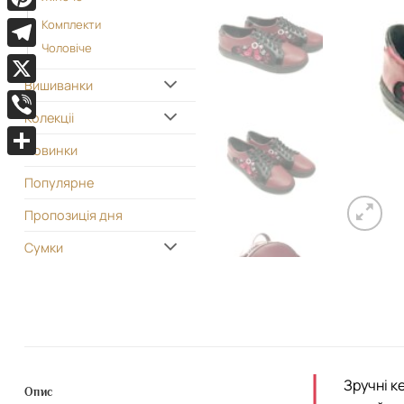
Pinterest
Комплекти
Чоловіче
Telegram
Вишиванки
X
Колекціі
Viber
Новинки
Поділитися
Популярне
Пропозиція дня
Сумки
Зручні к
Опис