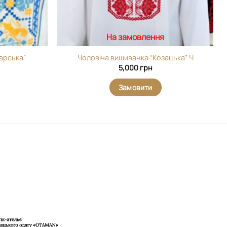
На замовлення
арська”
Чоловіча вишиванка “Козацька” Ч
5,000
грн
Замовити