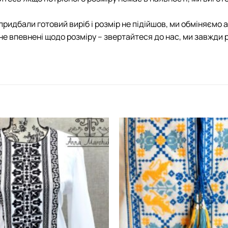
придбали готовий виріб і розмір не підійшов, ми обміняємо 
не впевнені щодо розміру – звертайтеся до нас, ми завжди 
Додати
виріб у
вибране