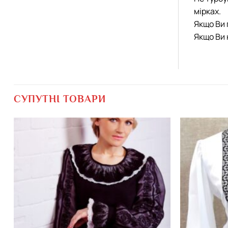
мірках.
Якщо Ви 
Якщо Ви 
СУПУТНІ ТОВАРИ
Додати
виріб у
вибране