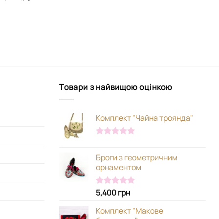
Товари з найвищою оцінкою
Комплект "Чайна троянда"
Оцінено в
5.00
з 5
Броги з геометричним
орнаментом
5,400
грн
Оцінено в
5.00
з 5
Комплект "Макове