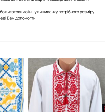
або виготовимо іншу вишиванку потрібного розміру.
раді Вам допомогти.
Додати
Додати
виріб у
виріб у
вибране
вибране