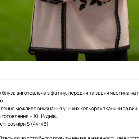
 блуза виготовлена з фатіну, передня та задня частина на 
о.
лення можливе виконання у інших кольорах тканини та виш
иготовлення – 10-14 днів.
сті розміри S (44-46)
йтесь якщо потрібного розміру немає в наявності, ми вигот