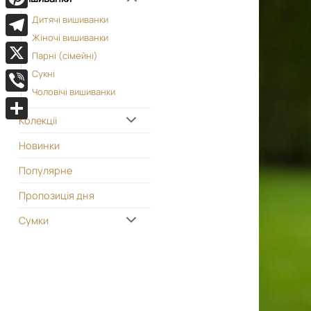
Pinterest
Дитячі вишиванки
Жіночі вишиванки
Telegram
Парні (сімейні)
X
Сукні
Чоловічі вишиванки
Viber
Колекціі
Поділитися
Новинки
Популярне
Пропозиція дня
Сумки