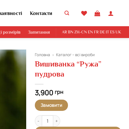
наявності
Контакти
і розмірів
Запитання
AR
BN
ZH-CN
EN
FR
DE
IT
ES
UK
Головна
»
Каталог – всі вироби
Вишиванка “Ружа”
Додати
пудрова
виріб у
вибране
3,900
грн
Замовити
Вишиванка "Ружа" пудрова кількість