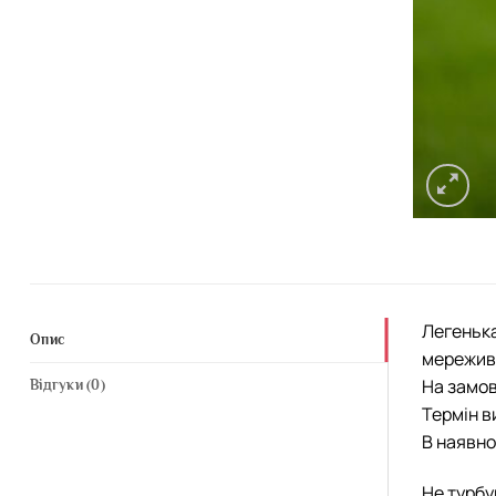
Легенька
Опис
мережив
На замов
Відгуки (0)
Термін в
В наявно
Не турбу