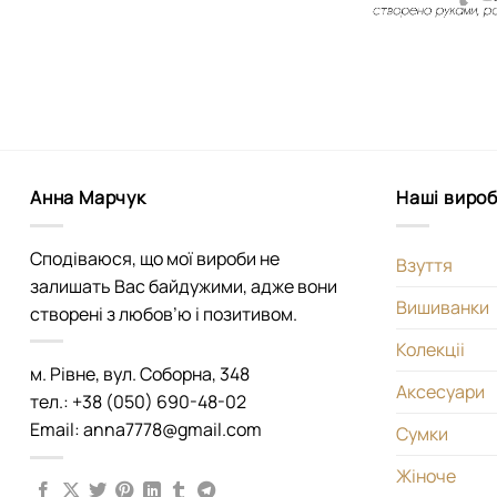
Анна Марчук
Наші виро
Сподіваюся, що мої вироби не
Взуття
залишать Вас байдужими, адже вони
Вишиванки
створені з любов’ю і позитивом.
Колекціі
м. Рівне, вул. Соборна, 348
Аксесуари
тел.: +38 (050) 690-48-02
Email: anna7778@gmail.com
Сумки
Жіноче