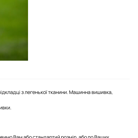
підкладці з легенької тканини. Машинна вишивка,
ивки.
овимо Вам або стандартий розмір, або по Ваших