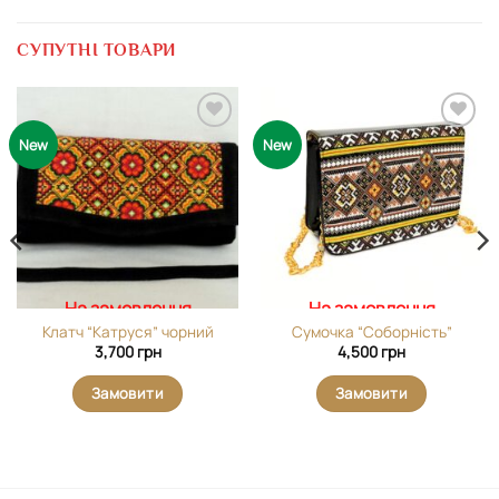
СУПУТНІ ТОВАРИ
Додати
Додати
New
New
виріб у
виріб у
вибране
вибране
На замовлення
На замовлення
Клатч “Катруся” чорний
Сумочка “Соборність”
3,700
грн
4,500
грн
Замовити
Замовити