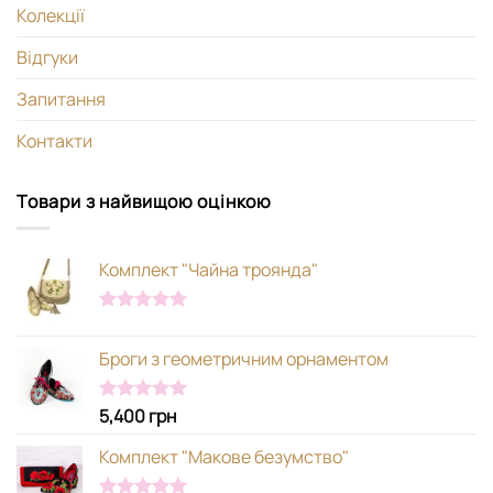
Колекції
Відгуки
Запитання
Контакти
Товари з найвищою оцінкою
Комплект "Чайна троянда"
Оцінено в
5.00
з 5
Броги з геометричним орнаментом
5,400
грн
Оцінено в
5.00
з 5
Комплект "Макове безумство"