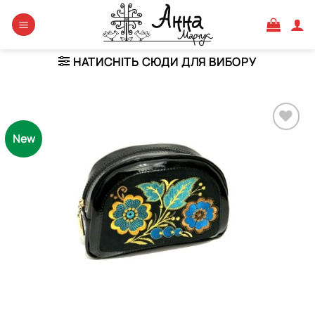
Skip
to
content
НАТИСНІТЬ СЮДИ ДЛЯ ВИБОРУ
New
Додати
виріб у
вибране