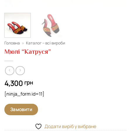
Головна
»
Каталог – всі вироби
Мюлі “Катруся”
4,300
грн
[ninja_form id=11]
Замовити
Додати виріб у вибране