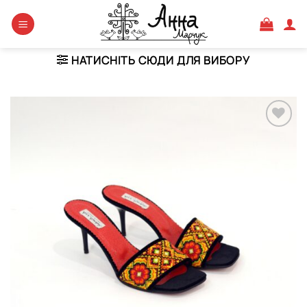
Skip
to
content
НАТИСНІТЬ СЮДИ ДЛЯ ВИБОРУ
Додати
виріб у
вибране