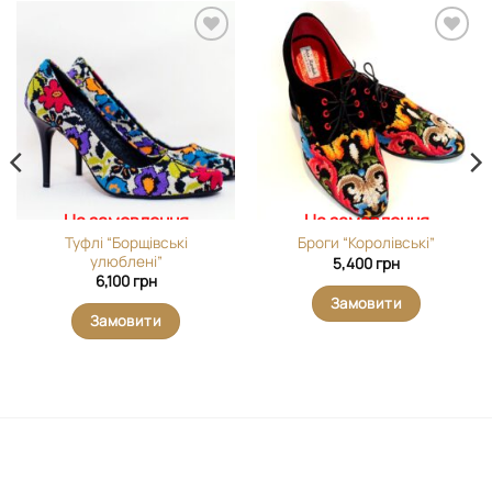
Додати
Додати
виріб у
виріб у
вибране
вибране
На замовлення
На замовлення
Туфлі “Борщівські
Броги “Королівські”
улюблені”
5,400
грн
6,100
грн
Замовити
Замовити