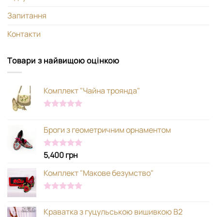
Запитання
Контакти
Товари з найвищою оцінкою
Комплект "Чайна троянда"
Оцінено в
5.00
з 5
Броги з геометричним орнаментом
5,400
грн
Оцінено в
5.00
з 5
Комплект "Макове безумство"
Оцінено в
5.00
з 5
Краватка з гуцульською вишивкою В2