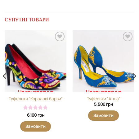
СУПУТНІ ТОВАРИ
Додати
Додати
виріб у
виріб у
вибране
вибране
На замовлення
На замовлення
Туфельки “Коралові барви”
Туфельки “Анна”
5,500
грн
Оцінено в
6,100
грн
Замовити
5
з 5
Замовити