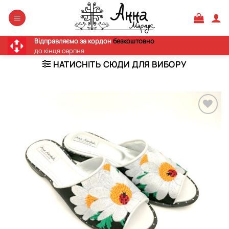
Skip
to
content
Відправляємо за кордон
безкоштовно
до кінця серпня
НАТИСНІТЬ СЮДИ ДЛЯ ВИБОРУ
Додати
виріб у
вибране