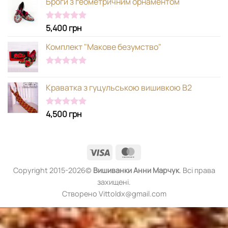
Броги з геометричним орнаментом
5,400
грн
Оцінено в
5.00
з 5
Комплект "Макове безумство"
Оцінено в
5.00
з 5
Краватка з гуцульською вишивкою В2
4,500
грн
Оцінено в
5.00
з 5
Visa
MasterCard
Copyright 2015-2026©
Вишиванки
Анни Марчук
. Всі права
захищені.
Створено Vittoldx@gmail.com