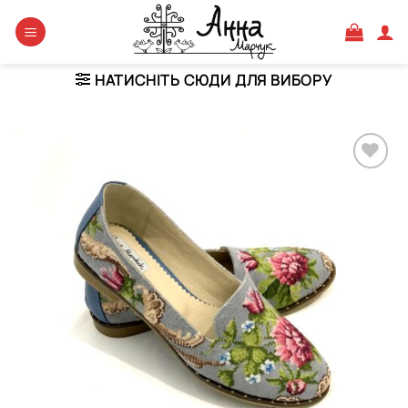
Skip
to
content
НАТИСНІТЬ СЮДИ ДЛЯ ВИБОРУ
Додати
виріб у
вибране