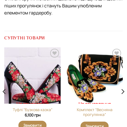
піших прогулянок і стануть Вашим улюбленим
елементом гардеробу.
СУПУТНІ ТОВАРИ
Додати
Додати
виріб у
виріб у
вибране
вибране
На замовлення
На замовлення
Комплект “Весняна
Туфлі “Бузкова казка”
прогулянка”
6,100
грн
Замовити
Замовити