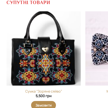
СУПУТНІ ТОВАРИ
Додати
виріб у
вибране
Сумка “Зоряне сяйво”
5,500
грн
Замовити