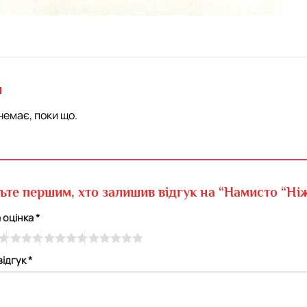
и
немає, поки що.
ьте першим, хто залишив відгук на “Намисто “Ні
 оцінка
*
відгук
*