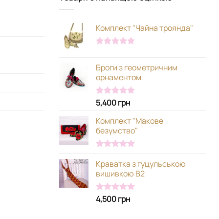
Комплект "Чайна троянда"
Оцінено в
5.00
з 5
Броги з геометричним
орнаментом
5,400
грн
Оцінено в
5.00
з 5
Комплект "Макове
безумство"
Оцінено в
Краватка з гуцульською
5.00
з 5
вишивкою В2
4,500
грн
Оцінено в
5.00
з 5