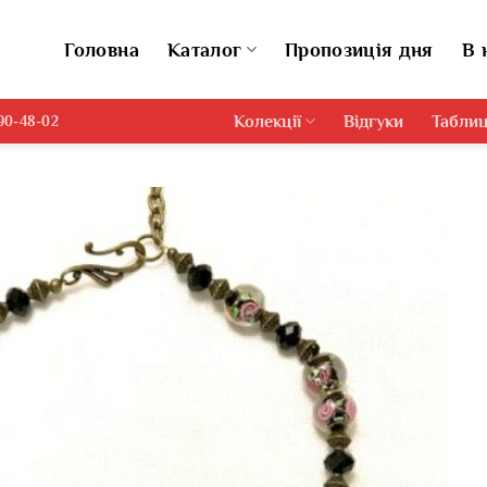
Головна
Каталог
Пропозиція дня
В 
Колекції
Відгуки
Таблиц
690-48-02
Додати
виріб у
вибране