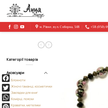
Skip
to
content
м. Рівне, вул. Соборна, 348
+38 (050) 
Категорії товарів
Аксесуари
Блокноти
Facebook
Жіночі гаманці, косметички
Закладки для книг
Twitter
Комірці, пояски
WhatsApp
Краватки, метелики