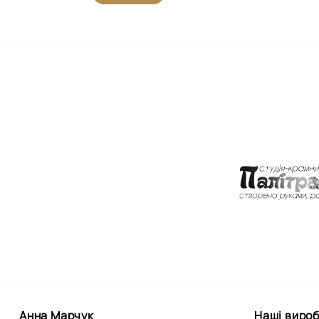
Анна Марчук
Наші виро