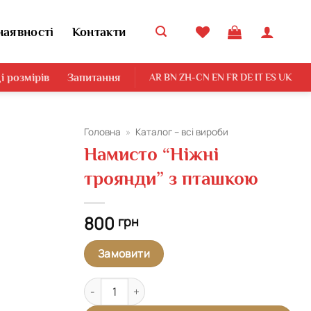
наявності
Контакти
і розмірів
Запитання
AR
BN
ZH-CN
EN
FR
DE
IT
ES
UK
Головна
»
Каталог – всі вироби
Намисто “Ніжні
троянди” з пташкою
800
грн
Замовити
Намисто "Ніжні троянди" з пташкою кількість