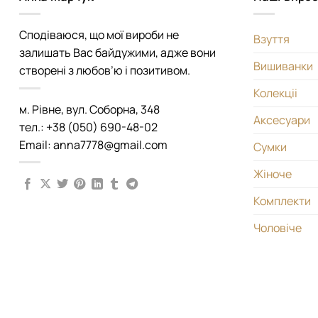
Сподіваюся, що мої вироби не
Взуття
залишать Вас байдужими, адже вони
Вишиванки
створені з любов’ю і позитивом.
Колекціі
м. Рівне, вул. Соборна, 348
Аксесуари
тел.: +38 (050) 690-48-02
Email: anna7778@gmail.com
Сумки
Жіноче
Комплекти
Чоловіче