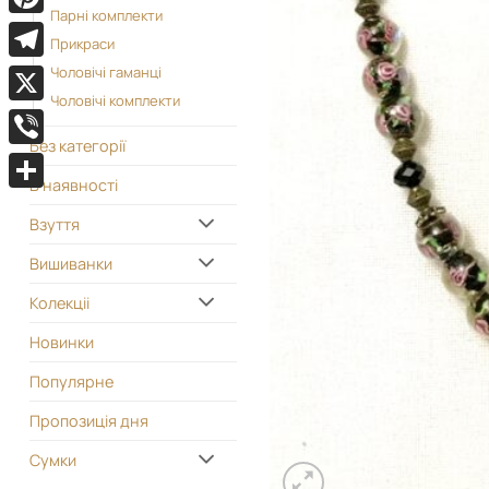
Парні комплекти
Pinterest
Прикраси
Telegram
Чоловічі гаманці
Чоловічі комплекти
X
Без категорії
Viber
В наявності
Поділитися
Взуття
Вишиванки
Колекціі
Новинки
Популярне
Пропозиція дня
Сумки