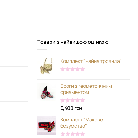
Товари з найвищою оцінкою
Комплект "Чайна троянда"
Оцінено в
5.00
з 5
Броги з геометричним
орнаментом
5,400
грн
Оцінено в
5.00
з 5
Комплект "Макове
безумство"