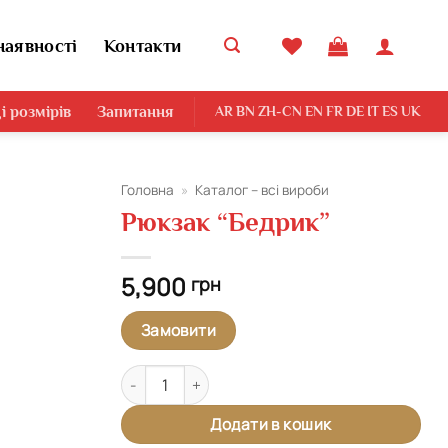
наявності
Контакти
і розмірів
Запитання
AR
BN
ZH-CN
EN
FR
DE
IT
ES
UK
Головна
»
Каталог – всі вироби
Рюкзак “Бедрик”
Додати
виріб у
вибране
5,900
грн
Замовити
Рюкзак "Бедрик" кількість
Додати в кошик