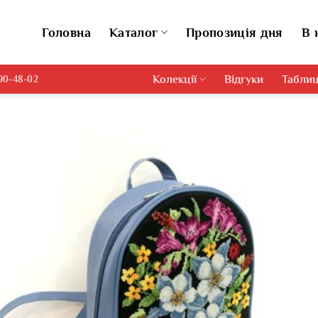
Головна
Каталог
Пропозиція дня
В 
Колекції
Відгуки
Таблиц
690-48-02