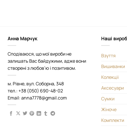
Анна Марчук
Наші виро
Сподіваюся, що мої вироби не
Взуття
залишать Вас байдужими, адже вони
Вишиванки
створені з любов’ю і позитивом.
Колекціі
м. Рівне, вул. Соборна, 348
Аксесуари
тел.: +38 (050) 690-48-02
Email: anna7778@gmail.com
Сумки
Жіноче
Комплекти