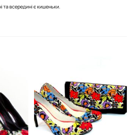
і та всередині є кишеньки.
Додати
Додати
виріб у
виріб у
вибране
вибране