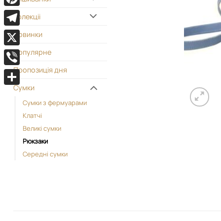
Pinterest
Колекціі
Telegram
Новинки
Популярне
X
Пропозиція дня
Viber
Сумки
Поділитися
Cумки з фермуарами
Kлатчі
Великі сумки
Рюкзаки
Середні сумки