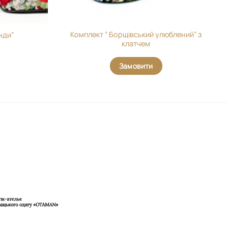
Комплект ” Борщівський улюблений” з
нди”
клатчем
Замовити