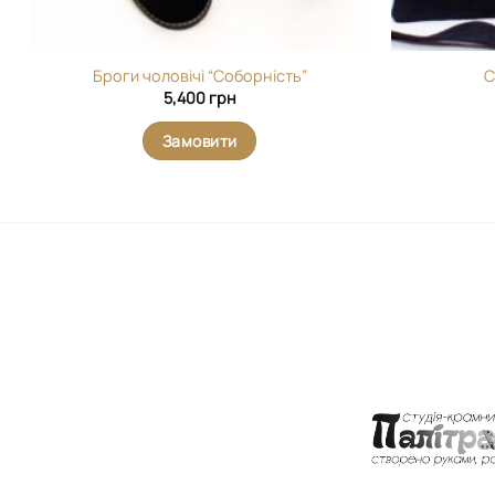
Броги чоловічі “Соборність”
С
5,400
грн
Замовити