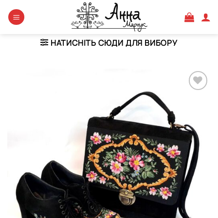
Skip
to
content
НАТИСНІТЬ СЮДИ ДЛЯ ВИБОРУ
Додати
виріб у
вибране