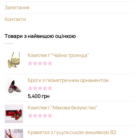
Запитання
Контакти
Товари з найвищою оцінкою
Комплект "Чайна троянда"
Оцінено в
5.00
з 5
Броги з геометричним орнаментом
5,400
грн
Оцінено в
5.00
з 5
Комплект "Макове безумство"
Оцінено в
5.00
з 5
Краватка з гуцульською вишивкою В2