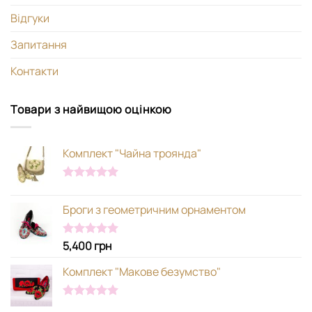
Відгуки
Запитання
Контакти
Товари з найвищою оцінкою
Комплект "Чайна троянда"
Оцінено в
5.00
з 5
Броги з геометричним орнаментом
5,400
грн
Оцінено в
5.00
з 5
Комплект "Макове безумство"
Оцінено в