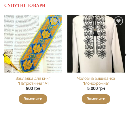
СУПУТНІ ТОВАРИ
Додати
Додати
виріб у
виріб у
вибране
вибране
Закладка для книг
Чоловіча вишиванка
“Патріотична” А1
“Монохромна”
900
грн
5,000
грн
Замовити
Замовити