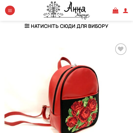
Skip
to
content
НАТИСНІТЬ СЮДИ ДЛЯ ВИБОРУ
Додати
виріб у
вибране