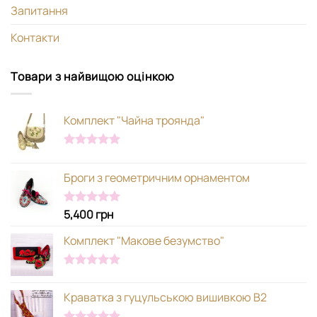
Запитання
Контакти
Товари з найвищою оцінкою
Комплект "Чайна троянда"
Оцінено в
5.00
з 5
Броги з геометричним орнаментом
5,400
грн
Оцінено в
5.00
з 5
Комплект "Макове безумство"
Оцінено в
5.00
з 5
Краватка з гуцульською вишивкою В2