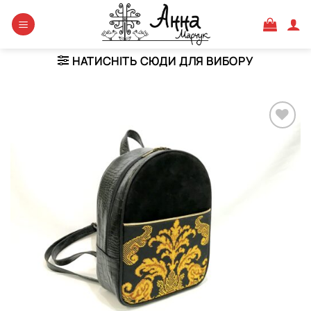
Skip
to
content
НАТИСНІТЬ СЮДИ ДЛЯ ВИБОРУ
Додати
виріб у
вибране