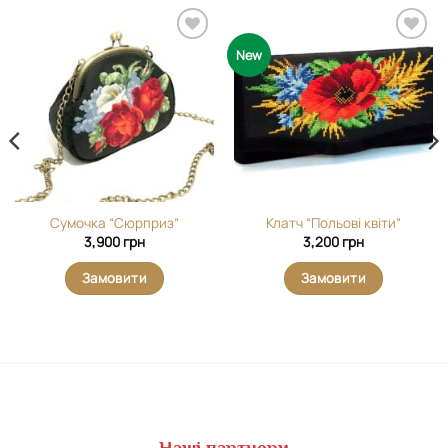
Додати
Додати
New
виріб у
виріб у
вибране
вибране
Сумочка “Сюрприз”
Клатч “Польові квіти”
3,900
грн
3,200
грн
Замовити
Замовити
Наші партнери