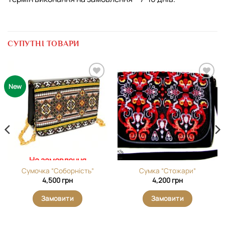
СУПУТНІ ТОВАРИ
Додати
Додати
New
виріб у
виріб у
вибране
вибране
На замовлення
Сумочка “Соборність”
Сумка “Стожари”
4,500
грн
4,200
грн
Замовити
Замовити