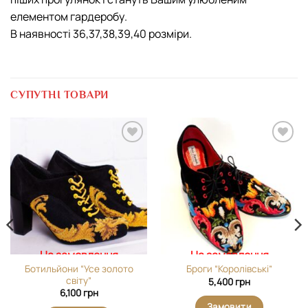
елементом гардеробу.
В наявності 36,37,38,39,40 розміри.
СУПУТНІ ТОВАРИ
Додати
Додати
виріб у
виріб у
вибране
вибране
На замовлення
На замовлення
Ботильйони “Усе золото
Броги “Королівські”
світу”
5,400
грн
6,100
грн
Замовити