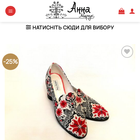
Skip
to
content
НАТИСНІТЬ СЮДИ ДЛЯ ВИБОРУ
-25%
Додати
виріб у
вибране