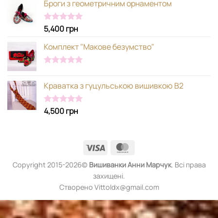
Броги з геометричним орнаментом
5,400
грн
Оцінено в
5.00
з 5
Комплект "Макове безумство"
Оцінено в
5.00
з 5
Краватка з гуцульською вишивкою В2
4,500
грн
Оцінено в
5.00
з 5
Visa
MasterCard
Copyright 2015-2026©
Вишиванки
Анни Марчук
. Всі права
захищені.
Створено Vittoldx@gmail.com