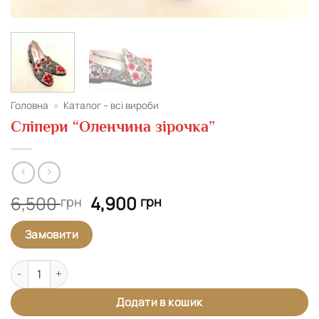
Головна
»
Каталог – всі вироби
Сліпери “Оленчина зірочка”
Оригінальна
Поточна
6,500
4,900
грн
грн
ціна:
ціна:
6,500 грн.
4,900 грн.
Замовити
Сліпери "Оленчина зірочка" кількість
Додати в кошик