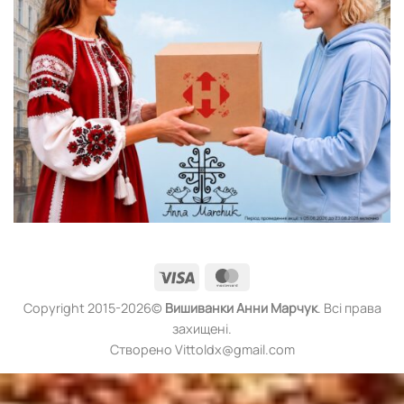
Visa
MasterCard
Copyright 2015-2026©
Вишиванки
Анни Марчук
. Всі права
захищені.
Створено Vittoldx@gmail.com