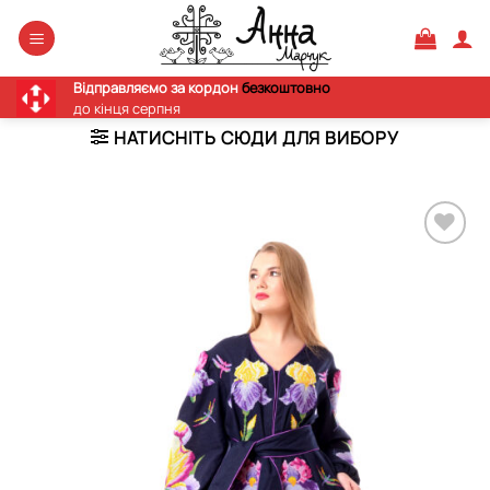
Skip
to
content
Відправляємо за кордон
безкоштовно
до кінця серпня
НАТИСНІТЬ СЮДИ ДЛЯ ВИБОРУ
Додати
виріб у
вибране