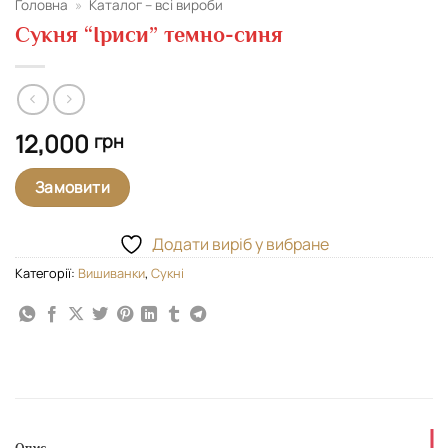
Головна
»
Каталог – всі вироби
Сукня “Іриси” темно-синя
12,000
грн
Замовити
Додати виріб у вибране
Категорії:
Вишиванки
,
Сукні