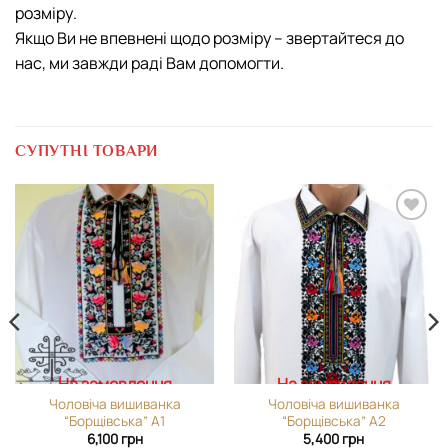
розміру.
Якщо Ви не впевнені щодо розміру – звертайтеся до
нас, ми завжди раді Вам допомогти.
СУПУТНІ ТОВАРИ
Додати
Додати
виріб у
виріб у
вибране
вибране
На замовлення
На замовлення
Чоловіча вишиванка
Чоловіча вишиванка
“Борщівська” А1
“Борщівська” А2
6,100
грн
5,400
грн